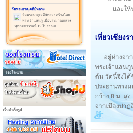
และให้ป
วัดพระธาตุเจดีย์หลวง
วัดพระธาตุเจดีย์หลวง สร้างโดย
พระเจ้าแสนภู เมื่อประมาณกลาง
พุทธศตวรรษที่ 19 โบราณส ...
เที่ยวเชียงร
อยู่ห่างจ
พระเจ้าแสนภูท
จองโรงแรม
ต้น วัดนี้จึงได้ช
ประธานทรงมณฑ
กว้าง 8 ม. สู
จากเมืองปาฏล
เว็บสำเร็จรูป