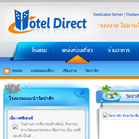
Dedicated Server
|
Thailan
"จองง่าย ไม่ผ่าน
Home
แหล่งท่องเที่ยว
เชียงราย
วัดป่าสัก
วัดป่าส
โรงแรมแนะนำวัดป่าสัก
เอ็ม เรสซิเดนซ์
ในย่านการเที่ยวชมทิวทัศน์, กิจกรรม
ทางวัฒนธรรมของ เชียงราย เอ็ม เรสซิ
เดนซ์ เป็นตั ...