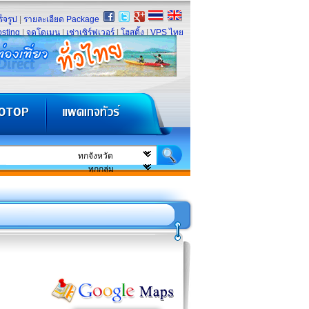
็จรูป
|
รายละเอียด Package
sting
|
จดโดเมน
|
เช่าเซิร์ฟเวอร์
|
โฮสติ้ง
|
VPS ไทย