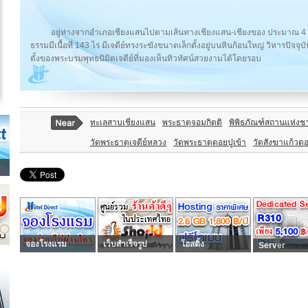
อยู่ห่างจากอำเภอเชียงแสนไปตามเส้นทางเชียงแสน-เชียงของ ประมาณ 4 กม.
ธรรมมีเนื้อที่ 143 ไร่ มีเจดีย์ทรงระฆังขนาดเล็กตั้งอยู่บนหินก้อนใหญ่ วิหารปัจจ
ตั้งของพระบรมพุทธนิมิตเจดีย์ที่มองเห็นทิวทัศน์สวยงามได้โดยรอบ
ทะเลสาบเชียงแสน
พระธาตุจอมกิตติ
พิพิธภัณฑ์สถานแห่งช
วัดพระธาตุเจดีย์หลวง
วัดพระธาตุดอยปูเข้า
วัดสังฆาแก้วด
จองโรงแรม
เว็บสำเร็จรูป
โฮสติ้ง
Server