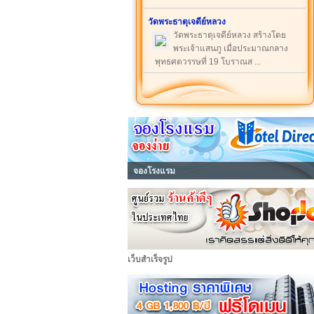
วัดพระธาตุเจดีย์หลวง
วัดพระธาตุเจดีย์หลวง สร้างโดย
พระเจ้าแสนภู เมื่อประมาณกลาง
พุทธศตวรรษที่ 19 โบราณส ...
จองโรงแรม
เว็บสำเร็จรูป