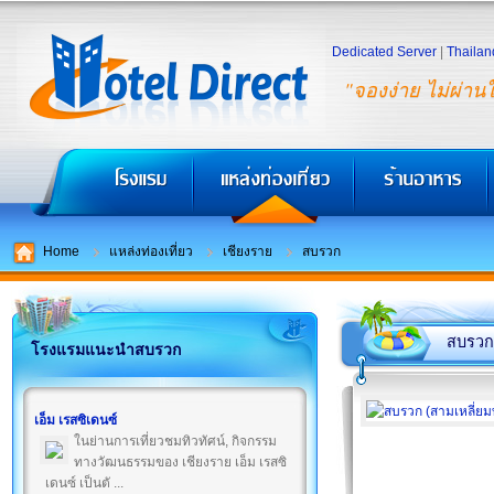
Dedicated Server
|
Thailan
"จองง่าย ไม่ผ่าน
Home
แหล่งท่องเที่ยว
เชียงราย
สบรวก
สบรวก
โรงแรมแนะนำสบรวก
เอ็ม เรสซิเดนซ์
ในย่านการเที่ยวชมทิวทัศน์, กิจกรรม
ทางวัฒนธรรมของ เชียงราย เอ็ม เรสซิ
เดนซ์ เป็นตั ...