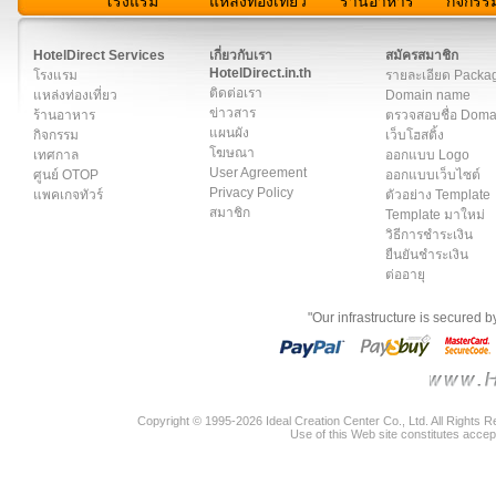
โรงแรม
แหล่งท่องเที่ยว
ร้านอาหาร
กิจกรร
สมาชิก
|
เกี่ยวกับเรา
|
ติดต่อเรา
|
แผนผัง
|
ข่าวสาร
|
User A
HotelDirect Services
เกี่ยวกับเรา
สมัครสมาชิก
HotelDirect.in.th
โรงแรม
รายละเอียด Packa
ติดต่อเรา
แหล่งท่องเที่ยว
Domain name
ข่าวสาร
ร้านอาหาร
ตรวจสอบชื่อ Dom
แผนผัง
กิจกรรม
เว็บโฮสติ้ง
โฆษณา
เทศกาล
ออกแบบ Logo
User Agreement
ศูนย์ OTOP
ออกแบบเว็บไซต์
Privacy Policy
แพคเกจทัวร์
ตัวอย่าง Template
สมาชิก
Template มาใหม่
วิธีการชำระเงิน
ยืนยันชำระเงิน
ต่ออายุ
"Our infrastructure is secured 
Copyright © 1995-2026 Ideal Creation Center Co., Ltd. All Rights 
Use of this Web site constitutes accep