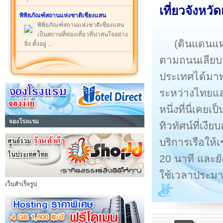
เที่ยว
จังหวั
พิพิธภัณฑ์สถานแห่งชาติเชียงแสน
พิพิธภัณฑ์สถานแห่งชาติเชียงแสน
เป็นสถานที่ท่องเที่ยวที่น่าสนใจอย่าง
(ดินแดนแห
ยิ่ง ตั้งอยู่ ...
ตามถนนเลียบแม
ประเทศได้มาพ
ระหว่างไทยแล
หนึ่งที่นี่เคยเ
จองโรงแรม
ทิวทัศน์ที่เงี
บริการเรือให้
20 นาที และย
ใช้เวลาประมา
เว็บสำเร็จรูป