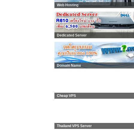
Web Hosting
Dedicated Server
Domain Name
Cheap VPS
Thailand VPS Server