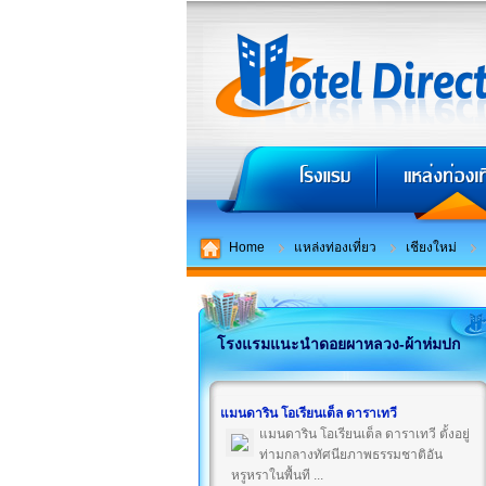
Home
แหล่งท่องเที่ยว
เชียงใหม่
โรงแรมแนะนำดอยผาหลวง-ผ้าห่มปก
แมนดาริน โอเรียนเต็ล ดาราเทวี
แมนดาริน โอเรียนเต็ล ดาราเทวี ตั้งอยู่
ท่ามกลางทัศนียภาพธรรมชาติอัน
หรูหราในพื้นที ...