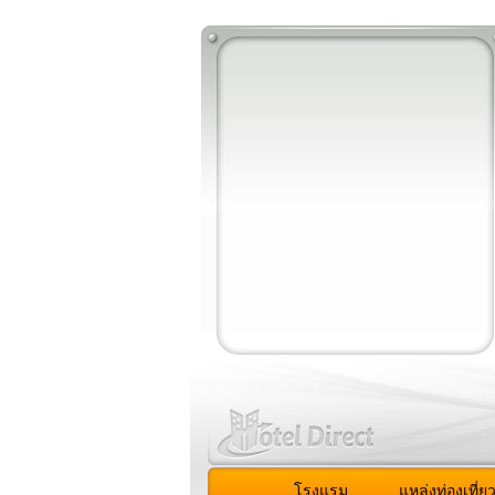
โรงแรม
แหล่งท่องเที่ย