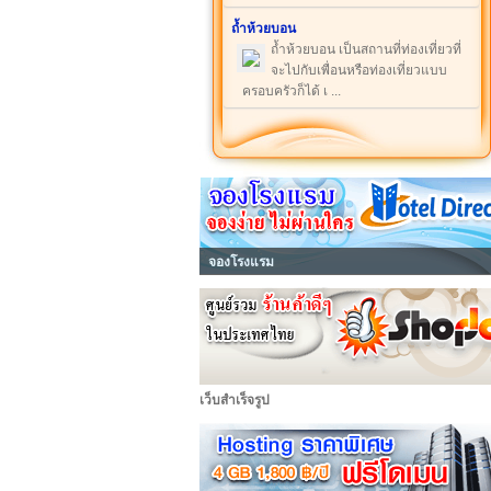
ถ้ำห้วยบอน
ถ้ำห้วยบอน เป็นสถานที่ท่องเที่ยวที่
จะไปกับเพื่อนหรือท่องเที่ยวแบบ
ครอบครัวก็ได้ เ ...
จองโรงแรม
เว็บสำเร็จรูป