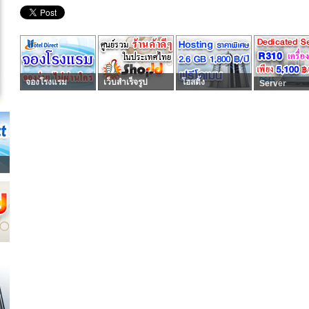
จองโรงแรม
เว็บสำเร็จรูป
โฮสติ้ง
Server