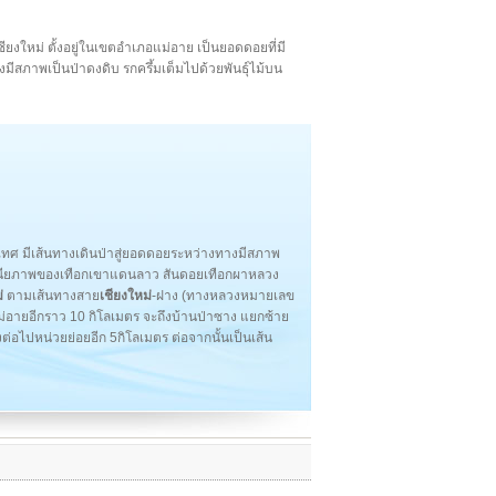
ียงใหม่ ตั้งอยู่ในเขตอำเภอแม่อาย เป็นยอดดอยที่มี
มีสภาพเป็นป่าดงดิบ รกครึ้มเต็มไปด้วยพันธุ์ไม้บน
ะเทศ มีเส้นทางเดินป่าสู่ยอดดอยระหว่างทางมีสภาพ
็นทัศนียภาพของเทือกเขาแดนลาว สันดอยเทือกผาหลวง
่
ตามเส้นทางสาย
เชียงใหม่
-ฝาง (ทางหลวงหมายเลข
่อายอีกราว 10 กิโลเมตร จะถึงบ้านป่าซาง แยกซ้าย
ต่อไปหน่วยย่อยอีก 5กิโลเมตร ต่อจากนั้นเป็นเส้น