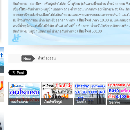
สันกำแพง- สถานีเพาะพันธุ์กล้าไม้สัก-น้ำพุร้อน (เส้นทางนี้จะผ่าน ถ้ำเมืองคอน ซึ่
เชียงใหม่
-สันกำแพง-หมู่บ้านออนหลวย-น้ำพุร้อน หากนักท่องเที่ยวประสงค์จะ
จากสถานีขนส่งช้างเผือกไปยังสันกำแพงและเช่าเหมารถสองแถวจากสันกำแพงไ
ยังมีรถบริการของน้ำพุร้อนซึ่งออกจาก ททท.
เชียงใหม่
เวลา 10.00 น. และกลับจา
คนที่น้ำพุร้อนแห่งนี้ยังมีที่พัก เต็นท์ แค้มป์ปิ้ง ห้องอาบน้ำแร่ไว้บริการนักท่องเที
สันกำแพง หมู่บ้านสหกรณ์ อำเภอสันกำแพง
เชียงใหม่
50130
ถ้ำเมืองออน
จองโรงแรม
เว็บสำเร็จรูป
โฮสติ้ง
Server