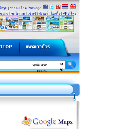
็จรูป
|
รายละเอียด Package
sting
|
จดโดเมน
|
เช่าเซิร์ฟเวอร์
|
โฮสติ้ง
|
VPS ไทย