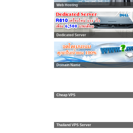
Web Hosting
Dedicated Server
Domain Name
Cheap VPS
Thailand VPS Server