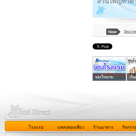
ส่วนใหญ่ทำด้วย
วัดบวก
จองโรงแรม
เว็บ
โรงแรม
แหล่งท่องเที่ยว
ร้านอาหาร
กิจกรร
สมาชิก
|
เกี่ยวกับเรา
|
ติดต่อเรา
|
แผนผัง
|
ข่าวสาร
|
User A