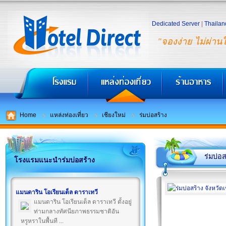
Dedicated Server
|
Thailan
"จองง่าย ไม่ผ่าน
Home
แหล่งท่องเที่ยว
เชียงใหม่
ร่มบ่อสร้าง
ร่มบ่อส
โรงแรมแนะนำร่มบ่อสร้าง
แมนดาริน โอเรียนเต็ล ดาราเทวี
แมนดาริน โอเรียนเต็ล ดาราเทวี ตั้งอยู่
ท่ามกลางทัศนียภาพธรรมชาติอัน
หรูหราในพื้นที ...