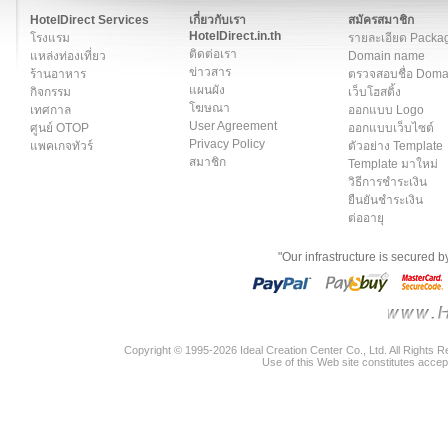
HotelDirect Services
เกี่ยวกับเรา
สมัครสมาชิก
HotelDirect.in.th
โรงแรม
รายละเอียด Packa
ติดต่อเรา
แหล่งท่องเที่ยว
Domain name
ข่าวสาร
ร้านอาหาร
ตรวจสอบชื่อ Dom
แผนผัง
กิจกรรม
เว็บโฮสติ้ง
โฆษณา
เทศกาล
ออกแบบ Logo
User Agreement
ศูนย์ OTOP
ออกแบบเว็บไซต์
Privacy Policy
แพคเกจทัวร์
ตัวอย่าง Template
สมาชิก
Template มาใหม่
วิธีการชำระเงิน
ยืนยันชำระเงิน
ต่ออายุ
"Our infrastructure is secured 
Copyright © 1995-2026 Ideal Creation Center Co., Ltd. All Rights 
Use of this Web site constitutes accep