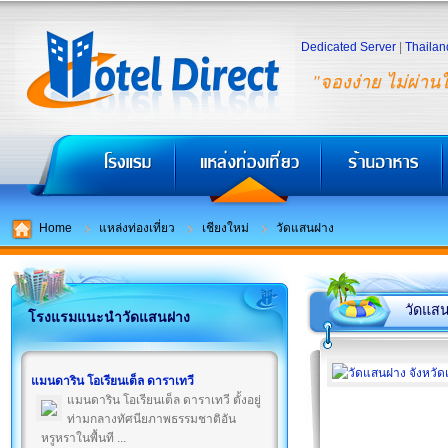
Dedicated Server
|
Thailan
"จองง่าย ไม่ผ่าน
Home
แหล่งท่องเที่ยว
เชียงใหม่
วัดแสนฝาง
วัดแส
โรงแรมแนะนำวัดแสนฝาง
แมนดาริน โอเรียนเต็ล ดาราเทวี
แมนดาริน โอเรียนเต็ล ดาราเทวี ตั้งอยู่
ท่ามกลางทัศนียภาพธรรมชาติอัน
หรูหราในพื้นที ...