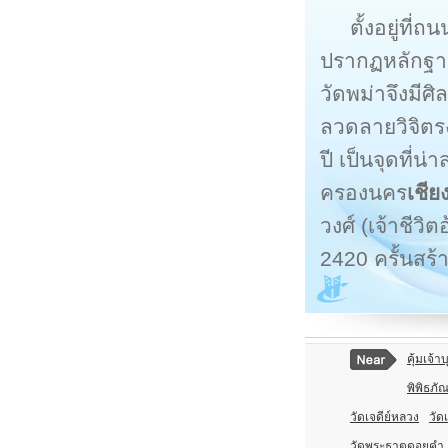
ตั้งอยู่ที
ปรากฏหลักฐานว
วัดพม่าจึงมีศ
ลวดลายวิจิตรง
ปี เป็นจุดที่น
ครองนคร
เชีย
วงศ์ (เจ้าชีวิ
2420 ครั้นสร้
คุ้มเจ้า
พิพิธภั
วัดเจดีย์หลวง
วัดเ
วัดพระธาตุดอยคำ