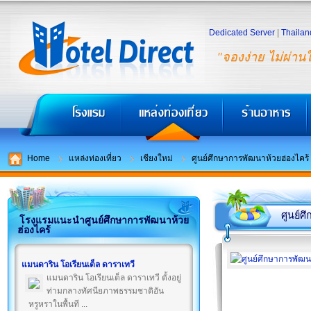
Dedicated Server
|
Thailan
"จองง่าย ไม่ผ่าน
Home
แหล่งท่องเที่ยว
เชียงใหม่
ศูนย์ศึกษาการพัฒนาห้วยฮ่องไคร้
ศูนย์ศ
โรงแรมแนะนำศูนย์ศึกษาการพัฒนาห้วย
ฮ่องไคร้
แมนดาริน โอเรียนเต็ล ดาราเทวี
แมนดาริน โอเรียนเต็ล ดาราเทวี ตั้งอยู่
ท่ามกลางทัศนียภาพธรรมชาติอัน
หรูหราในพื้นที ...