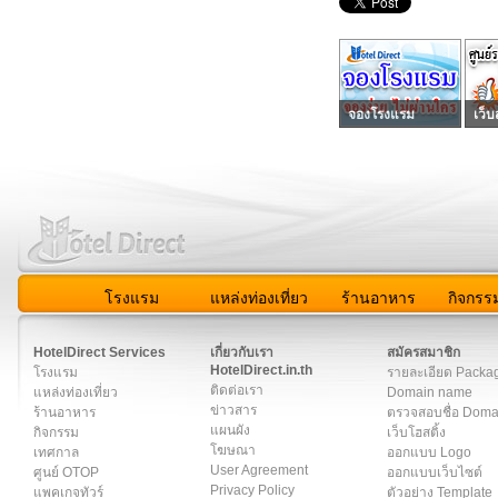
จองโรงแรม
เว็บ
โรงแรม
แหล่งท่องเที่ยว
ร้านอาหาร
กิจกรร
สมาชิก
|
เกี่ยวกับเรา
|
ติดต่อเรา
|
แผนผัง
|
ข่าวสาร
|
User A
HotelDirect Services
เกี่ยวกับเรา
สมัครสมาชิก
HotelDirect.in.th
โรงแรม
รายละเอียด Packa
ติดต่อเรา
แหล่งท่องเที่ยว
Domain name
ข่าวสาร
ร้านอาหาร
ตรวจสอบชื่อ Dom
แผนผัง
กิจกรรม
เว็บโฮสติ้ง
โฆษณา
เทศกาล
ออกแบบ Logo
User Agreement
ศูนย์ OTOP
ออกแบบเว็บไซต์
Privacy Policy
แพคเกจทัวร์
ตัวอย่าง Template