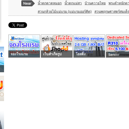
น้ำตกตาดหมอก
น้ำตกแม่สา
บ้านควายไทย
พระตำหนักดา
สวนกล้วยไม้แม่แรม (แม่แรมออร์คิด)
สวนพฤกษศาสตร์สมเด็จพร
จองโรงแรม
เว็บสำเร็จรูป
โฮสติ้ง
Server