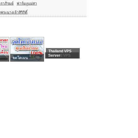
ราภิรมย์
ฟาร์มงูแม่สา
ะนางเจ้าสิริกิติ์
Thailand VPS
Thailand VPS
Server
จดโดเมน