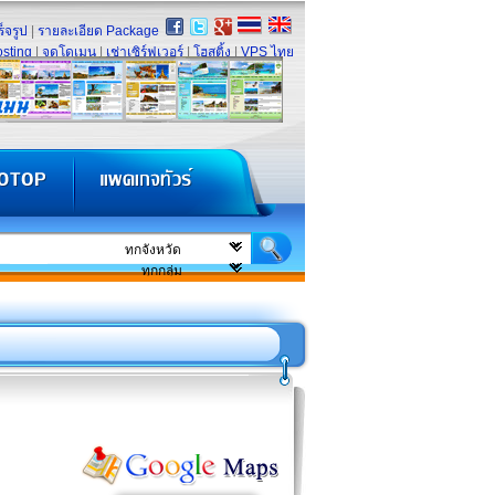
็จรูป
|
รายละเอียด Package
sting
|
จดโดเมน
|
เช่าเซิร์ฟเวอร์
|
โฮสติ้ง
|
VPS ไทย