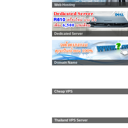
Web Hosting
Dedicated Server
Domain Name
Cheap VPS
Thailand VPS Server