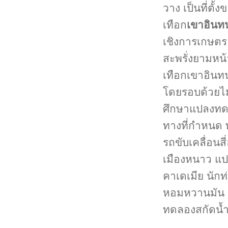
วาง เป็นที่ตั้
เทือก
เขาอินท
เชิงการเกษตร
สะพรั่งยามหน
เทือกเขาอินทน
โดยรอบด้วยไม
ศึกษาแปลงทดล
ทางที่กำหนด 
รถขับเคลื่อนส
เมืองหนาว แ
คาเดเมีย นักท
หอมหวานมัน หร
ทดลองสกัดน้ำ