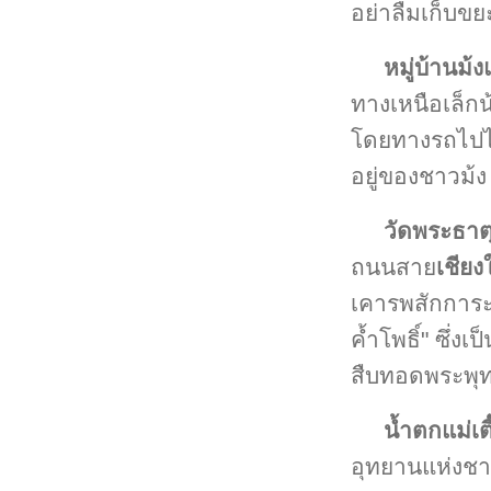
อย่าลืมเก็บขย
หมู่บ้านม้
ทางเหนือเล็กน้
โดยทางรถไปไม
อยู่ของชาวม้
วัดพระธาต
ถนนสาย
เชียง
เคารพสักการะ
ค้ำโพธิ์" ซึ่
สืบทอดพระพุ
น้ำตกแม่เตี
อุทยานแห่งชาต