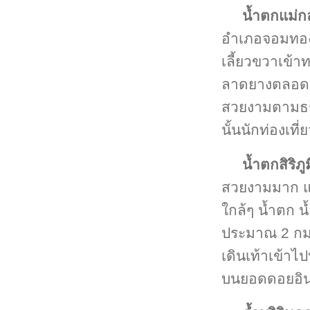
น้ำตกแม่ก
อำเภอจอมทอง
เลี้ยวขวาเข้
ลาดยางตลอด 
สวยงามตามธรรม
นั้นนักท่องเที
น้ำตกสิริภูม
สวยงามมาก แต่เ
ใกล้ๆ น้ำตก น้
ประมาณ 2 กม. 
เดินเท้าเข้าไ
บนยอดดอยอินท