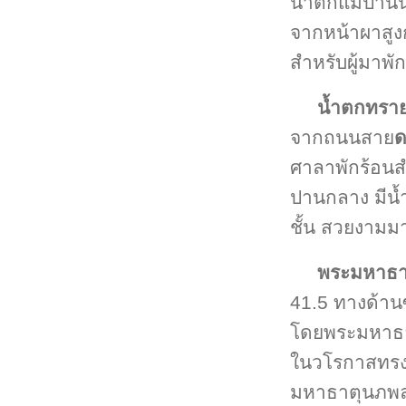
น้ำตกแม่ปานนั
จากหน้าผาสูงก
สำหรับผู้มาพั
น้ำตกทราย
จากถนนสาย
ด
ศาลาพักร้อนสำ
ปานกลาง มีน
ชั้น สวยงามม
พระมหาธาต
41.5 ทางด้าน
โดยพระมหาธาต
ในวโรกาสทรง
มหาธาตุนภพลภ