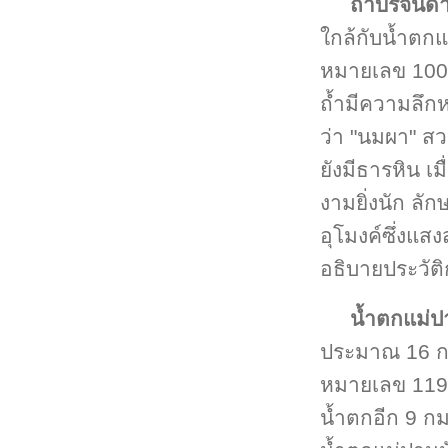
ถ้ำบริจินด
ใกล้กับน้ำตกแ
หมายเลข 1009
ถ้ำมีความลึก
ว่า "นมผา" ส
ยังมีธารหิน 
งามยิ่งนัก ล
อุโมงค์ซึ่งแส
อธิบายประวัติ
น้ำตกแม่
ประมาณ 16 กม
หมายเลข 1192
น้ำตกอีก 9 กม