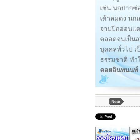
เช่น นกปากซ่
เด้าลมดง นกเ
จาบปีกอ่อนแด
ตลอดจนเป็นส
บุคคลทั่วไป เ
ธรรมชาติ ทำใ
ดอยอินทนนท์