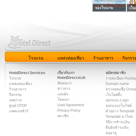
จองโรงแรม
เว็บ
โรงแรม
แหล่งท่องเที่ยว
ร้านอาหาร
กิจกรร
สมาชิก
|
เกี่ยวกับเรา
|
ติดต่อเรา
|
แผนผัง
|
ข่าวสาร
|
User A
HotelDirect Services
เกี่ยวกับเรา
สมัครสมาชิก
HotelDirect.in.th
โรงแรม
รายละเอียด Packa
ติดต่อเรา
แหล่งท่องเที่ยว
Domain name
ข่าวสาร
ร้านอาหาร
ตรวจสอบชื่อ Dom
แผนผัง
กิจกรรม
เว็บโฮสติ้ง
โฆษณา
เทศกาล
ออกแบบ Logo
User Agreement
ศูนย์ OTOP
ออกแบบเว็บไซต์
Privacy Policy
แพคเกจทัวร์
ตัวอย่าง Template
สมาชิก
Template มาใหม่
วิธีการชำระเงิน
ยืนยันชำระเงิน
ต่ออายุ