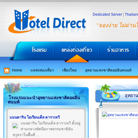
Dedicated Server
|
Thailan
"จองง่าย ไม่ผ่าน
Home
แหล่งท่องเที่ยว
เชียงใหม่
อุทยานแห่งชาติดอยอินทนนท์
อุทยาน
โรงแรมแนะนำอุทยานแห่งชาติดอยอิน
ทนนท์
แมนดาริน โอเรียนเต็ล ดาราเทวี
แมนดาริน โอเรียนเต็ล ดาราเทวี ตั้งอยู่
ท่ามกลางทัศนียภาพธรรมชาติอัน
หรูหราในพื้นที ...