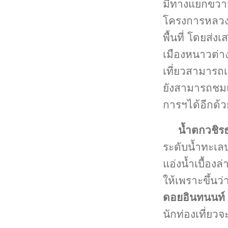
มีทางแยกขวาม
โครงการหลวงอ
พื้นที่ โดยส
เมืองหนาวต่าง
เที่ยวสามารถ
ยังสามารถชมแ
การฯได้อีกด้ว
น้ำตกวชิร
ระดับน้ำทะเล
แอ่งน้ำเบื้องล
ให้เพราะขึ้นว
ดอยอินทนนท์
นักท่องเที่ยว