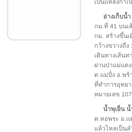
เป็นแหล่งกำเนิ
อ่างเก็บน้ำ
กม.ที่ 41 บน
กม. สร้างขึ้นเ
กว้างขวางถึง
เดินทางเส้นท
ผ่านป่าแม่แตง
ต.แม่ปั๋ง อ.พ
ที่ทำการอุทย
หมายเลข 107
น้ำพุเย็น น
ต.หอพระ อ.แม่
แล้วไหลเป็นล