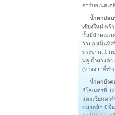
คาร์บอเนตเคลื
น้ำตกม่อน
เชียงใหม่
-พร้
ชั้นมีลักษณะ
วิวมองเห็นทั
ประมาณ 1 กม. 
พลู ถ้ำผาแดง
(ห่างจากที่ท
น้ำตกบัวตอ
กิโลเมตรที่ 4
แคลเซียมคาร์
ขนาดล็ก มีพื้