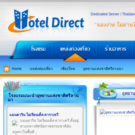
Dedicated Server
|
Thailan
"จองง่าย ไม่ผ่าน
Home
แหล่งท่องเที่ยว
เชียงใหม่
อุทยานแห่งชาติศรีลานนา
อุทยา
โรงแรมแนะนำอุทยานแห่งชาติศรีลาน
นา
แมนดาริน โอเรียนเต็ล ดาราเทวี
แมนดาริน โอเรียนเต็ล ดาราเทวี ตั้งอยู่
ท่ามกลางทัศนียภาพธรรมชาติอัน
หรูหราในพื้นที ...