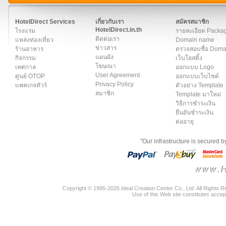
สมาชิก
|
เกี่ยวกับเรา
|
ติดต่อเรา
|
แผนผัง
|
ข่าวสาร
|
User A
HotelDirect Services
เกี่ยวกับเรา
สมัครสมาชิก
HotelDirect.in.th
โรงแรม
รายละเอียด Packa
ติดต่อเรา
แหล่งท่องเที่ยว
Domain name
ข่าวสาร
ร้านอาหาร
ตรวจสอบชื่อ Dom
แผนผัง
กิจกรรม
เว็บโฮสติ้ง
โฆษณา
เทศกาล
ออกแบบ Logo
User Agreement
ศูนย์ OTOP
ออกแบบเว็บไซต์
Privacy Policy
แพคเกจทัวร์
ตัวอย่าง Template
สมาชิก
Template มาใหม่
วิธีการชำระเงิน
ยืนยันชำระเงิน
ต่ออายุ
"Our infrastructure is secured 
Copyright © 1995-2026 Ideal Creation Center Co., Ltd. All Rights 
Use of this Web site constitutes accep