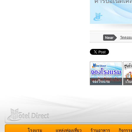
คาร์บอเนตเคล
วัดดอยแ
จองโรงแรม
เว็บ
โรงแรม
แหล่งท่องเที่ยว
ร้านอาหาร
กิจกรร