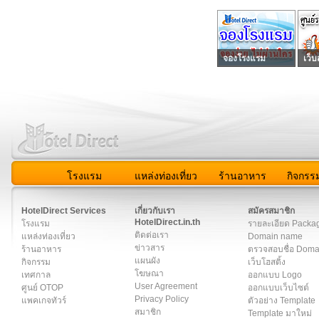
จองโรงแรม
เว็บ
โรงแรม
แหล่งท่องเที่ยว
ร้านอาหาร
กิจกรร
สมาชิก
|
เกี่ยวกับเรา
|
ติดต่อเรา
|
แผนผัง
|
ข่าวสาร
|
User A
HotelDirect Services
เกี่ยวกับเรา
สมัครสมาชิก
HotelDirect.in.th
โรงแรม
รายละเอียด Packa
ติดต่อเรา
แหล่งท่องเที่ยว
Domain name
ข่าวสาร
ร้านอาหาร
ตรวจสอบชื่อ Dom
แผนผัง
กิจกรรม
เว็บโฮสติ้ง
โฆษณา
เทศกาล
ออกแบบ Logo
User Agreement
ศูนย์ OTOP
ออกแบบเว็บไซต์
Privacy Policy
แพคเกจทัวร์
ตัวอย่าง Template
สมาชิก
Template มาใหม่