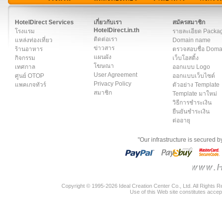
สมาชิก
|
เกี่ยวกับเรา
|
ติดต่อเรา
|
แผนผัง
|
ข่าวสาร
|
User A
HotelDirect Services
เกี่ยวกับเรา
สมัครสมาชิก
HotelDirect.in.th
โรงแรม
รายละเอียด Packa
ติดต่อเรา
แหล่งท่องเที่ยว
Domain name
ข่าวสาร
ร้านอาหาร
ตรวจสอบชื่อ Dom
แผนผัง
กิจกรรม
เว็บโฮสติ้ง
โฆษณา
เทศกาล
ออกแบบ Logo
User Agreement
ศูนย์ OTOP
ออกแบบเว็บไซต์
Privacy Policy
แพคเกจทัวร์
ตัวอย่าง Template
สมาชิก
Template มาใหม่
วิธีการชำระเงิน
ยืนยันชำระเงิน
ต่ออายุ
"Our infrastructure is secured 
Copyright © 1995-2026 Ideal Creation Center Co., Ltd. All Rights 
Use of this Web site constitutes accep