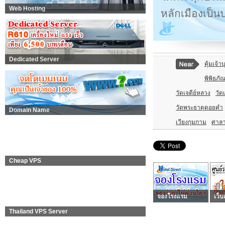
Web Hosting
หลักเมืองเป็น
Dedicated Server
คุ้มเจ้า
พิพิธภั
วัดเจดีย์หลวง
วัดเ
วัดพระธาตุดอยคำ
Domain Name
เวียงกุมกาม
ศาลา
Cheap VPS
จองโรงแรม
เว็บ
Thailand VPS Server