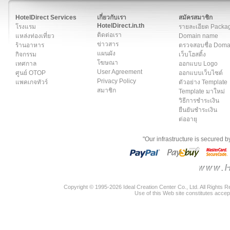
สมาชิก
|
เกี่ยวกับเรา
|
ติดต่อเรา
|
แผนผัง
|
ข่าวสาร
|
User A
HotelDirect Services
เกี่ยวกับเรา
สมัครสมาชิก
HotelDirect.in.th
โรงแรม
รายละเอียด Packa
ติดต่อเรา
แหล่งท่องเที่ยว
Domain name
ข่าวสาร
ร้านอาหาร
ตรวจสอบชื่อ Dom
แผนผัง
กิจกรรม
เว็บโฮสติ้ง
โฆษณา
เทศกาล
ออกแบบ Logo
User Agreement
ศูนย์ OTOP
ออกแบบเว็บไซต์
Privacy Policy
แพคเกจทัวร์
ตัวอย่าง Template
สมาชิก
Template มาใหม่
วิธีการชำระเงิน
ยืนยันชำระเงิน
ต่ออายุ
"Our infrastructure is secured 
Copyright © 1995-2026 Ideal Creation Center Co., Ltd. All Rights 
Use of this Web site constitutes accep