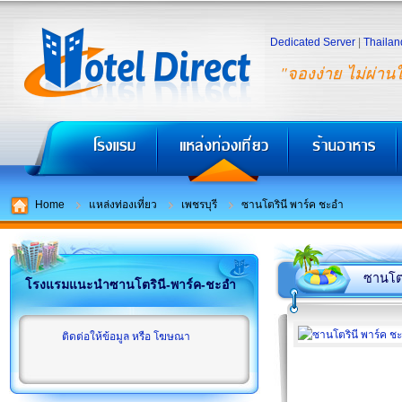
Dedicated Server
|
Thailan
"จองง่าย ไม่ผ่าน
Home
แหล่งท่องเที่ยว
เพชรบุรี
ซานโตรินี พาร์ค ชะอำ
ซานโตร
โรงแรมแนะนำซานโตรินี-พาร์ค-ชะอำ
ติดต่อให้ข้อมูล หรือ โฆษณา