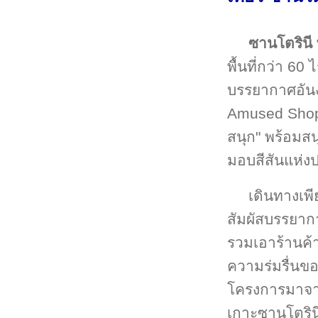
ซานโตรินี
พื้นที่กว่า 6
บรรยากาศอันง
Amused Shopp
สนุก" พร้อมสน
มอบสีสันแห่ง
เดินทางเพี
สัมผัสบรรยาก
รวมเอาร้านค้า
ความร่มรื่นข
โครงการมาจา
เกาะซานโตรินี 