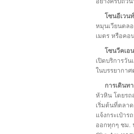
อย่างครบถ้วน
โซนอีเวนท
หมุนเวียนตลอด
เมตร หรือคอนเส
โซนวีคเอน
เปิดบริการวัน
ในบรรยากาศ
การเดินทา
หัวหิน โดยรถ
เริ่มต้นที่ตล
แจ้งกระเป๋ารถ
ออกทุกๆ ชม. น