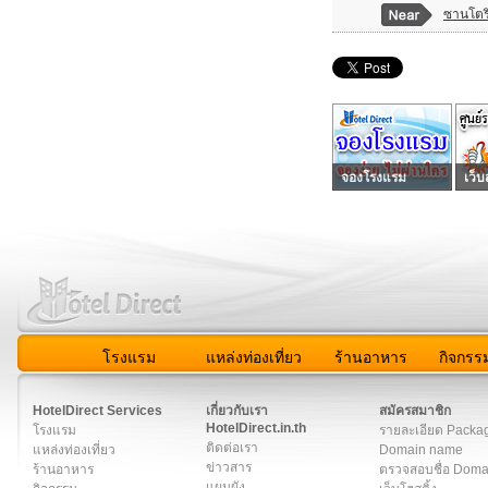
ซานโตริ
จองโรงแรม
เว็บ
โรงแรม
แหล่งท่องเที่ยว
ร้านอาหาร
กิจกรร
สมาชิก
|
เกี่ยวกับเรา
|
ติดต่อเรา
|
แผนผัง
|
ข่าวสาร
|
User A
HotelDirect Services
เกี่ยวกับเรา
สมัครสมาชิก
HotelDirect.in.th
โรงแรม
รายละเอียด Packa
ติดต่อเรา
แหล่งท่องเที่ยว
Domain name
ข่าวสาร
ร้านอาหาร
ตรวจสอบชื่อ Dom
แผนผัง