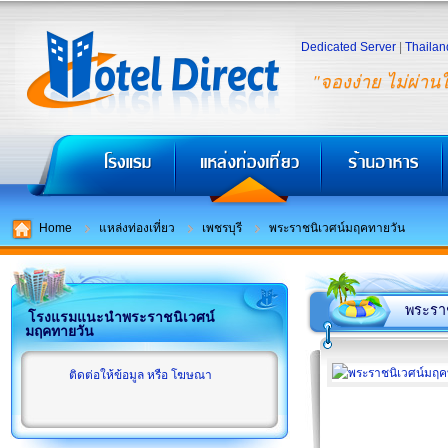
Dedicated Server
|
Thailan
"จองง่าย ไม่ผ่าน
Home
แหล่งท่องเที่ยว
เพชรบุรี
พระราชนิเวศน์มฤคทายวัน
พระรา
โรงแรมแนะนำพระราชนิเวศน์
มฤคทายวัน
ติดต่อให้ข้อมูล หรือ โฆษณา