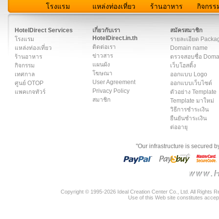
โรงแรม
แหล่งท่องเที่ยว
ร้านอาหาร
กิจกรร
สมาชิก
|
เกี่ยวกับเรา
|
ติดต่อเรา
|
แผนผัง
|
ข่าวสาร
|
User A
HotelDirect Services
เกี่ยวกับเรา
สมัครสมาชิก
HotelDirect.in.th
โรงแรม
รายละเอียด Packa
ติดต่อเรา
แหล่งท่องเที่ยว
Domain name
ข่าวสาร
ร้านอาหาร
ตรวจสอบชื่อ Dom
แผนผัง
กิจกรรม
เว็บโฮสติ้ง
โฆษณา
เทศกาล
ออกแบบ Logo
User Agreement
ศูนย์ OTOP
ออกแบบเว็บไซต์
Privacy Policy
แพคเกจทัวร์
ตัวอย่าง Template
สมาชิก
Template มาใหม่
วิธีการชำระเงิน
ยืนยันชำระเงิน
ต่ออายุ
"Our infrastructure is secured 
Copyright © 1995-2026 Ideal Creation Center Co., Ltd. All Rights 
Use of this Web site constitutes accep