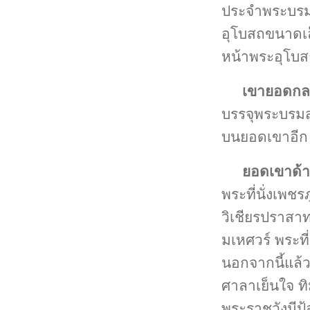
ประจำพระบรม
อุโบสถขนาดเล็
หน้าพระอุโบสถ
เขายอดกล
บรรจุพระบรมสา
บนยอดเขาอีก 2
ยอดเขาด้า
พระที่นั่งเพชร
วิเชียรปราสา
มเหศวร์ พระที
นอกจากนี้แล้
ศาลาเย็นใจ ท
พระราชวังมีป้