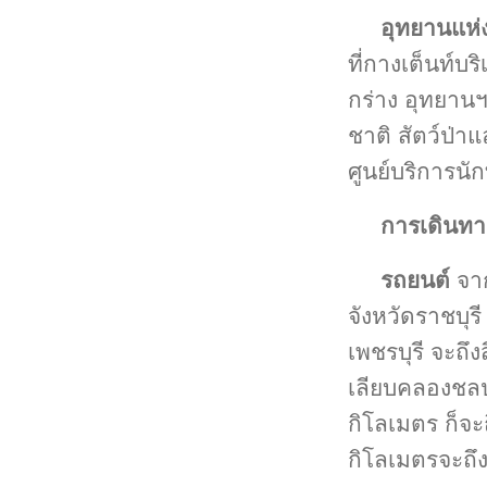
อุทยานแห่
ที่กางเต็นท์บ
กร่าง อุทยานฯ 
ชาติ สัตว์ป่าแ
ศูนย์บริการนั
การเดินทา
รถยนต์
จาก
จังหวัดราชบุร
เพชรบุรี จะถึ
เลียบคลองช
กิโลเมตร ก็จ
กิโลเมตรจะถึ