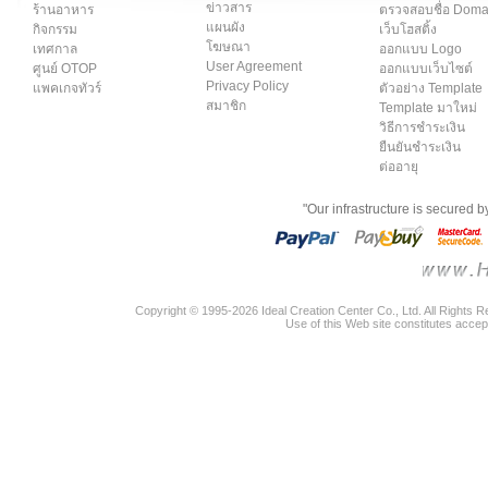
ข่าวสาร
ร้านอาหาร
ตรวจสอบชื่อ Dom
แผนผัง
กิจกรรม
เว็บโฮสติ้ง
โฆษณา
เทศกาล
ออกแบบ Logo
User Agreement
ศูนย์ OTOP
ออกแบบเว็บไซต์
Privacy Policy
แพคเกจทัวร์
ตัวอย่าง Template
สมาชิก
Template มาใหม่
วิธีการชำระเงิน
ยืนยันชำระเงิน
ต่ออายุ
"Our infrastructure is secured 
Copyright © 1995-2026 Ideal Creation Center Co., Ltd. All Rights 
Use of this Web site constitutes accep