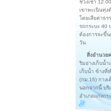
ช่วงเช้า 12.00
เขาพะเนินทุ่งต
โดยเสียค่าธรร
รถกระบะ 40 บา
ต้องการจะขึ้
วัน
สิ่งอำนว
ริมอ่างเก็บน้
เก็บน้ำ ข้างท
(กม.15) กางเต
นอกจากนี้ บร
อำเภอแก่งกระจ