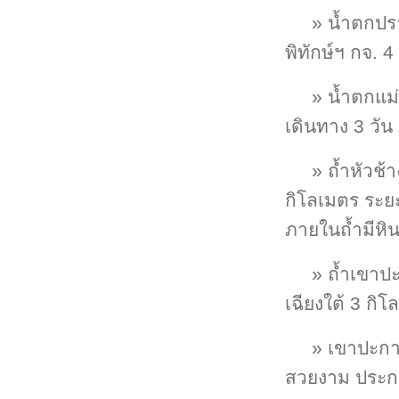
» น้ำตกปรา
พิทักษ์ฯ กจ. 
» น้ำตกแม่
เดินทาง 3 วัน 
» ถ้ำหัวช้
กิโลเมตร ระย
ภายในถ้ำมีหิ
» ถ้ำเขาปะ
เฉียงใต้ 3 กิ
» เขาปะการ
สวยงาม ประกอ