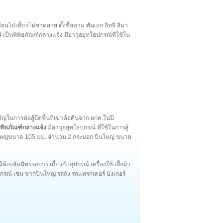
เวียนไปเที่ยวไม่ขาดสาย ตั้งชื่อตาม พันเอก อิทธิ สิมา
4 เป็นพิพิธภัณฑ์กลางแจ้ง มีอาวุธยุทโธปกรณ์ที่ใช้ใน
ำคัญในการต่อสู้ยึดพื้นที่เขาค้อคืนจาก ผกค.ในปี
ิพิธภัณฑ์กลางแจ้ง
มีอาวุธยุทโธปกรณ์ ที่ใช้ในการสู้
ปืนใหญ่ขนาด 105 มม. จำนวน 2 กระบอก ปืนใหญ่ ขนาด
ีห้องจัดนิทรรศการ เกี่ยวกับอุปกรณ์ เครื่องใช้ เสื้อผ้า
ณ์ เช่น ซากปืนใหญ่ รถถัง รถแทรกเตอร์ บังเกอร์