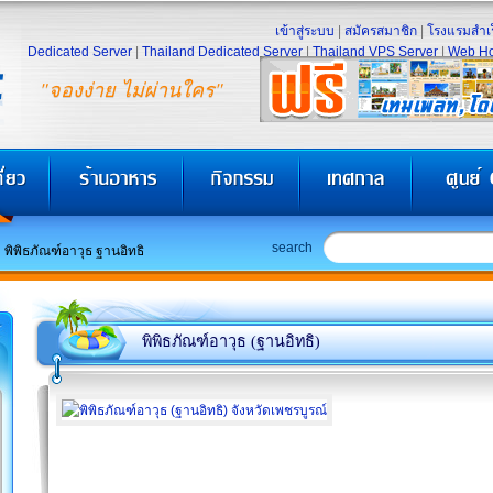
เข้าสู่ระบบ
|
สมัครสมาชิก
|
โรงแรมสำเร
Dedicated Server
|
Thailand Dedicated Server
|
Thailand VPS Server
|
Web Ho
"จองง่าย ไม่ผ่านใคร"
search
พิพิธภัณฑ์อาวุธ ฐานอิทธิ
พิพิธภัณฑ์อาวุธ (ฐานอิทธิ)