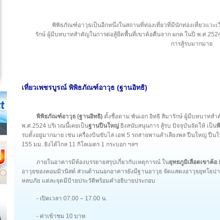
พิพิธภัณฑ์อาวุธเป็นอีกหนึ่งในสถานที่ท่องเที่ยวที่มีนักท่องเที่ยวแวะ
รักษ์ ผู้มีบทบาทสำคัญในการต่อสู้ยึดพื้นที่เขาค้อคืนจาก ผกค.ในปี พ.ศ.252
การสู้รบมากมาย
เที่ยวเพชรบูรณ์ พิพิธภัณฑ์อาวุธ (ฐานอิทธิ)
พิพิธภัณฑ์อาวุธ (ฐานอิทธิ)
ตั้งชื่อตาม พันเอก อิทธิ สิมารักษ์ ผู้มีบทบาทส
พ.ศ.2524 บริเวณนี้เคยเป็น
ฐานปืนใหญ่
ยิงสนับสนุนการ สู้รบ ปัจจุบันจัดให้ เป็น
พ
รบตั้งอยู่มากมาย เช่น เครื่องบินขับไล่ เอฟ 5 รถสายพานลำเลียงพล ปืนใหญ่ 
155 มม. ยิงได้ไกล 11 กิโลเมตร 1 กระบอก ฯลฯ
ภายในอาคารมีห้องบรรยายสรุปเกี่ยวกับเหตุการณ์ ใน
ยุทธภูมิเลือดเขาค้อ
ม
อาวุธของคอมมิวนิสต์ ส่วนด้านนอกอาคารยังมีฐานอาวุธ จัดแสดงอาวุธยุทโธปากร
หลบภัย แต่ละจุดมีป้ายประวัติพร้อมคำอธิบายประกอบ
- เปิดเวลา 07.00 – 17.00 น.
- ค่าเข้าชม 10 บาท