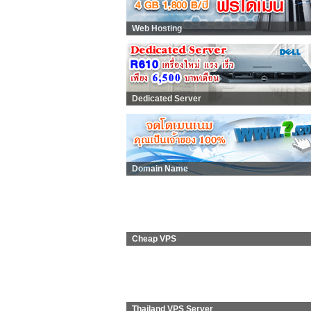
Web Hosting
Dedicated Server
Domain Name
Cheap VPS
Thailand VPS Server