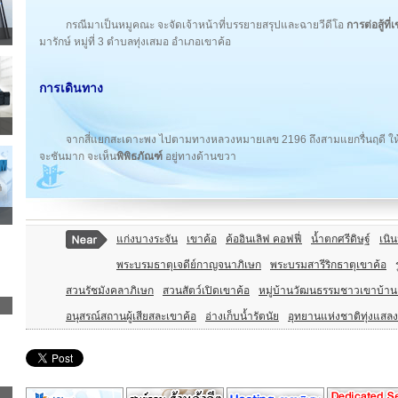
กรณีมาเป็นหมูคณะ จะจัดเจ้าหน้าที่บรรยายสรุปและฉายวีดีโอ
การต่อสู้ที่
มารักษ์ หมู่ที่ 3 ตำบลทุ่งเสมอ อำเภอเขาค้อ
การเดินทาง
จากสี่แยกสะเดาะพง ไปตามทางหลวงหมายเลข 2196 ถึงสามแยกรื่นฤดี ให้เล
จะชันมาก จะเห็น
พิพิธภัณฑ์
อยู่ทางด้านขวา
แก่งบางระจัน
เขาค้อ
ค้ออินเลิฟ คอฟฟี่
น้ำตกศรีดิษฐ์
เนิ
พระบรมธาตุเจดีย์กาญจนาภิเษก
พระบรมสารีริกธาตุเขาค้อ
สวนรัชมังคลาภิเษก
สวนสัตว์เปิดเขาค้อ
หมู่บ้านวัฒนธรรมชาวเขาบ้านเ
อนุสรณ์สถานผู้เสียสละเขาค้อ
อ่างเก็บน้ำรัตนัย
อุทยานแห่งชาติทุ่งแสล