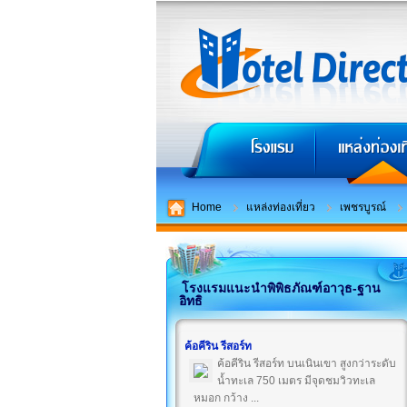
Home
แหล่งท่องเที่ยว
เพชรบูรณ์
โรงแรมแนะนำพิพิธภัณฑ์อาวุธ-ฐาน
อิทธิ
ค้อคีริน รีสอร์ท
ค้อคีริน รีสอร์ท บนเนินเขา สูงกว่าระดับ
น้ำทะเล 750 เมตร มีจุดชมวิวทะเล
หมอก กว้าง ...