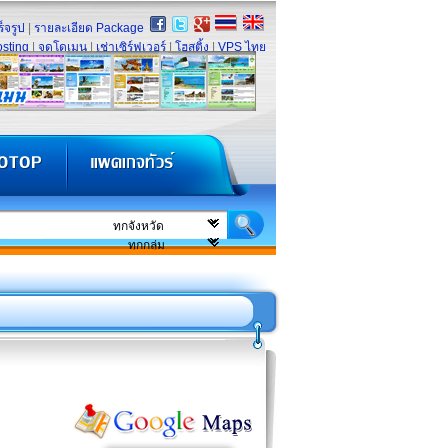
็จรูป
|
รายละเอียด Package
sting
|
จดโดเมน
|
เช่าเซิร์ฟเวอร์
|
โฮสติ้ง
|
VPS ไทย