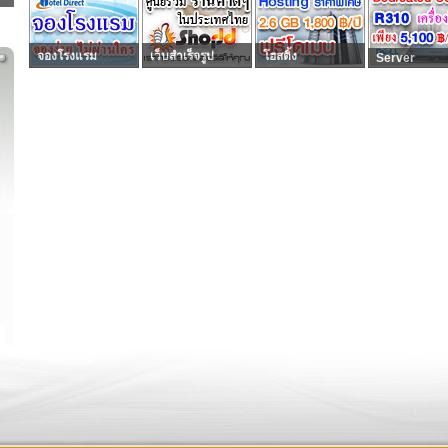
จองโรงแรม
เว็บสำเร็จรูป
โฮสติ้ง
Server