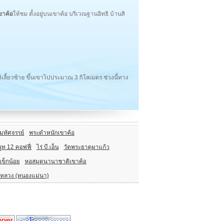
เขาค้อ
ให้ชม ตั้งอยู่บนเขาค้อ บริเวณฐานอิทธิ บ้านสิ
ี้ยวซ้าย ขึ้นเขาไปประมาณ 3 กิโลเมตร ช่วงนี้ทาง
นมหัศจรรย์
พระตำหนักเขาค้อ
รูท 12 คอฟฟี่
ไร่ บี.เอ็น
วัดพระธาตุผาแก้ว
ข็กน้อย
หอสมุดนานาชาติเขาค้อ
งหลวง (หนองแม่นา)