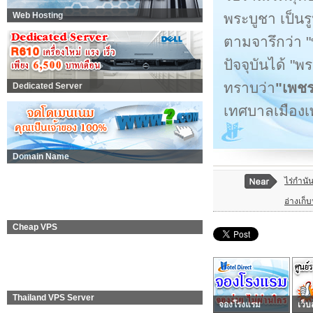
พระบูชา เป็นร
Web Hosting
ตามจารึกว่า 
ปัจจุบันได้ "
ทราบว่า
"เพชร
Dedicated Server
เทศบาลเมืองเพช
Domain Name
ไร่กำนัน
อ่างเก็บ
Cheap VPS
Thailand VPS Server
จองโรงแรม
เว็บ