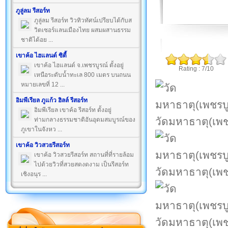
ภูลู่ลม รีสอร์ท
ภูลู่ลม รีสอร์ท วิวทิวทัศน์เปรียบได้กับส
วิตเซอร์แลนเมืองไทย ผสมผสานธรรม
ชาติได้อย ...
เขาค้อ ไฮแลนด์ ซิตี้
เขาค้อ ไฮแลนด์ จ.เพชรบูรณ์ ตั้งอยู่
Rating : 7/10
เหนือระดับน้ำทะเล 800 เมตร บนถนน
หมายเลขที่ 12 ...
อิมพีเรียล ภูแก้ว ฮิลล์ รีสอร์ท
อิมพีเรียล เขาค้อ รีสอร์ท ตั้งอยู่
วัดมหาธาตุ(เพช
ท่ามกลางธรรมชาติอันอุดมสมบูรณ์ของ
ภูเขาในจังหว ...
เขาค้อ วิวสวยรีสอร์ท
เขาค้อ วิวสวยรีสอร์ท สถานที่ที่รายล้อม
ไปด้วยวิวที่สวยสดงดงาม เป็นรีสอร์ท
วัดมหาธาตุ(เพช
เชิงอนุร ...
วัดมหาธาตุ(เพช