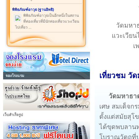
พิพิธภัณฑ์อาวุธ (ฐานอิทธิ)
พิพิธภัณฑ์อาวุธเป็นอีกหนึ่งในสถาน
ที่ท่องเที่ยวที่มีนักท่องเที่ยวแวะเวียน
วัดมหาธา
ไปเที่ยว ...
แวะเวียนไ
เพ
เที่ยวชม วั
จองโรงแรม
วัดมหาธาต
เศษ สมเด็จกร
เว็บสำเร็จรูป
ตั้งแต่สมัยสุ
ได้ขุดพบลาน
โบราณวัตถุที่บร