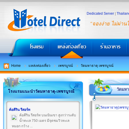
Dedicated Server
|
Thailan
"จองง่าย ไม่ผ่าน
Home
แหล่งท่องเที่ยว
เพชรบูรณ์
วัดมหาธาตุ เพชรบูรณ์
วัดมหา
โรงแรมแนะนำวัดมหาธาตุ-เพชรบูรณ์
ค้อคีริน รีสอร์ท
ค้อคีริน รีสอร์ท บนเนินเขา สูงกว่าระดับ
น้ำทะเล 750 เมตร มีจุดชมวิวทะเล
หมอก กว้าง ...