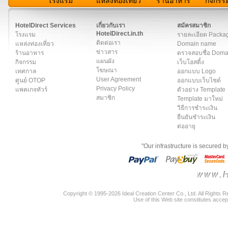
โรงแรม
แหล่งท่องเที่ยว
ร้านอาหาร
กิจกรร
สมาชิก
|
เกี่ยวกับเรา
|
ติดต่อเรา
|
แผนผัง
|
ข่าวสาร
|
User A
HotelDirect Services
เกี่ยวกับเรา
สมัครสมาชิก
HotelDirect.in.th
โรงแรม
รายละเอียด Packa
ติดต่อเรา
แหล่งท่องเที่ยว
Domain name
ข่าวสาร
ร้านอาหาร
ตรวจสอบชื่อ Dom
แผนผัง
กิจกรรม
เว็บโฮสติ้ง
โฆษณา
เทศกาล
ออกแบบ Logo
User Agreement
ศูนย์ OTOP
ออกแบบเว็บไซต์
Privacy Policy
แพคเกจทัวร์
ตัวอย่าง Template
สมาชิก
Template มาใหม่
วิธีการชำระเงิน
ยืนยันชำระเงิน
ต่ออายุ
"Our infrastructure is secured 
Copyright © 1995-2026 Ideal Creation Center Co., Ltd. All Rights 
Use of this Web site constitutes accep