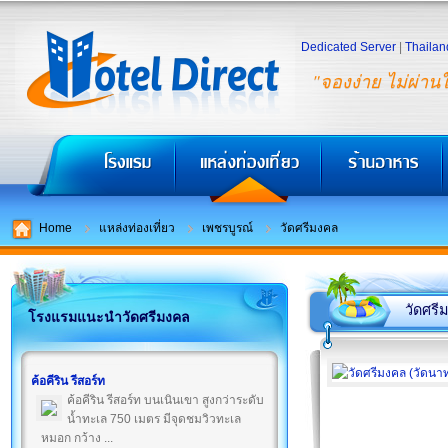
Dedicated Server
|
Thailan
"จองง่าย ไม่ผ่าน
Home
แหล่งท่องเที่ยว
เพชรบูรณ์
วัดศรีมงคล
วัดศรี
โรงแรมแนะนำวัดศรีมงคล
ค้อคีริน รีสอร์ท
ค้อคีริน รีสอร์ท บนเนินเขา สูงกว่าระดับ
น้ำทะเล 750 เมตร มีจุดชมวิวทะเล
หมอก กว้าง ...