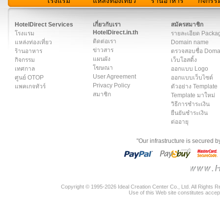
โรงแรม
แหล่งท่องเที่ยว
ร้านอาหาร
กิจกรร
สมาชิก
|
เกี่ยวกับเรา
|
ติดต่อเรา
|
แผนผัง
|
ข่าวสาร
|
User A
HotelDirect Services
เกี่ยวกับเรา
สมัครสมาชิก
HotelDirect.in.th
โรงแรม
รายละเอียด Packa
ติดต่อเรา
แหล่งท่องเที่ยว
Domain name
ข่าวสาร
ร้านอาหาร
ตรวจสอบชื่อ Dom
แผนผัง
กิจกรรม
เว็บโฮสติ้ง
โฆษณา
เทศกาล
ออกแบบ Logo
User Agreement
ศูนย์ OTOP
ออกแบบเว็บไซต์
Privacy Policy
แพคเกจทัวร์
ตัวอย่าง Template
สมาชิก
Template มาใหม่
วิธีการชำระเงิน
ยืนยันชำระเงิน
ต่ออายุ
"Our infrastructure is secured 
Copyright © 1995-2026 Ideal Creation Center Co., Ltd. All Rights 
Use of this Web site constitutes accep