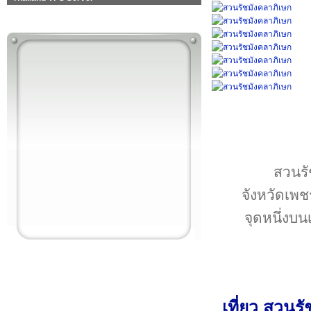
สวนรั
จังหวัดเพชร
จุดหนึ่งบ
เที่ยว สวนร