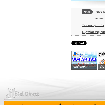
แก่งบาง
พระบรม
วัดพระธาตุผาแก้ว
อนุสรณ์สถานผู้เสีย
จองโรงแรม
เว็บ