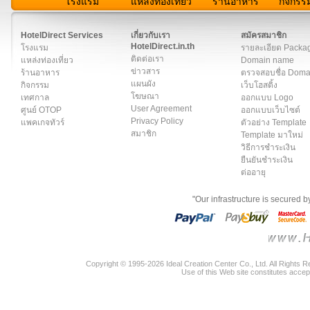
โรงแรม
แหล่งท่องเที่ยว
ร้านอาหาร
กิจกรร
สมาชิก
|
เกี่ยวกับเรา
|
ติดต่อเรา
|
แผนผัง
|
ข่าวสาร
|
User A
HotelDirect Services
เกี่ยวกับเรา
สมัครสมาชิก
HotelDirect.in.th
โรงแรม
รายละเอียด Packa
ติดต่อเรา
แหล่งท่องเที่ยว
Domain name
ข่าวสาร
ร้านอาหาร
ตรวจสอบชื่อ Dom
แผนผัง
กิจกรรม
เว็บโฮสติ้ง
โฆษณา
เทศกาล
ออกแบบ Logo
User Agreement
ศูนย์ OTOP
ออกแบบเว็บไซต์
Privacy Policy
แพคเกจทัวร์
ตัวอย่าง Template
สมาชิก
Template มาใหม่
วิธีการชำระเงิน
ยืนยันชำระเงิน
ต่ออายุ
"Our infrastructure is secured 
Copyright © 1995-2026 Ideal Creation Center Co., Ltd. All Rights 
Use of this Web site constitutes accep