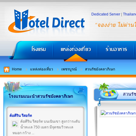
Dedicated Server
|
Thailan
"จองง่าย ไม่ผ่าน
Home
แหล่งท่องเที่ยว
เพชรบูรณ์
สวนรัชมังคลาภิเษก
สวนรัช
โรงแรมแนะนำสวนรัชมังคลาภิเษก
ค้อคีริน รีสอร์ท
ค้อคีริน รีสอร์ท บนเนินเขา สูงกว่าระดับ
น้ำทะเล 750 เมตร มีจุดชมวิวทะเล
หมอก กว้าง ...