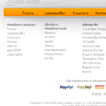
โรงแรม
แหล่งท่องเที่ยว
ร้านอาหาร
กิจกรร
สมาชิก
|
เกี่ยวกับเรา
|
ติดต่อเรา
|
แผนผัง
|
ข่าวสาร
|
User A
HotelDirect Services
เกี่ยวกับเรา
สมัครสมาชิก
HotelDirect.in.th
โรงแรม
รายละเอียด Packa
ติดต่อเรา
แหล่งท่องเที่ยว
Domain name
ข่าวสาร
ร้านอาหาร
ตรวจสอบชื่อ Dom
แผนผัง
กิจกรรม
เว็บโฮสติ้ง
โฆษณา
เทศกาล
ออกแบบ Logo
User Agreement
ศูนย์ OTOP
ออกแบบเว็บไซต์
Privacy Policy
แพคเกจทัวร์
ตัวอย่าง Template
สมาชิก
Template มาใหม่
วิธีการชำระเงิน
ยืนยันชำระเงิน
ต่ออายุ
"Our infrastructure is secured 
Copyright © 1995-2026 Ideal Creation Center Co., Ltd. All Rights 
Use of this Web site constitutes accep