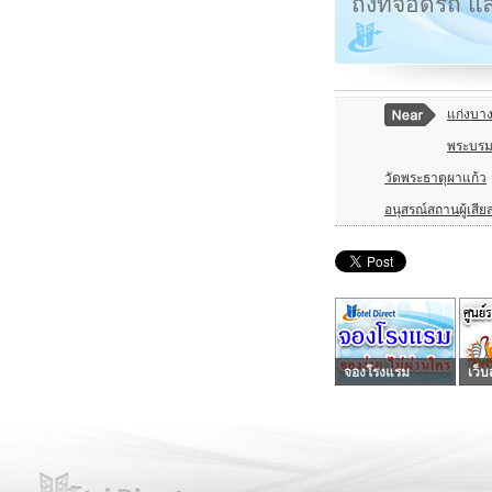
ถึงที่จอดรถ แ
แก่งบาง
พระบรม
วัดพระธาตุผาแก้ว
อนุสรณ์สถานผู้เสีย
จองโรงแรม
เว็บ