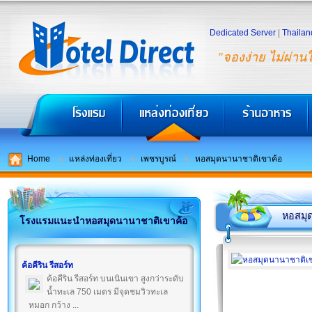
Dedicated Server
|
Thailan
"จองง่าย ไม่ผ่าน
Home
แหล่งท่องเที่ยว
เพชรบูรณ์
หอสมุดนานาชาติเขาค้อ
หอสมุ
โรงแรมแนะนำหอสมุดนานาชาติเขาค้อ
ค้อคีริน รีสอร์ท
ค้อคีริน รีสอร์ท บนเนินเขา สูงกว่าระดับ
น้ำทะเล 750 เมตร มีจุดชมวิวทะเล
หมอก กว้าง ...