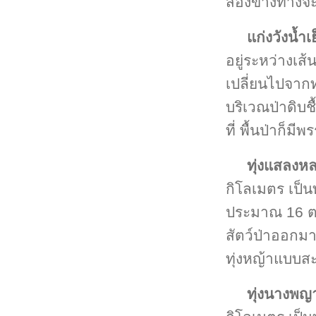
สองข้างทางจะ
แก่งวังน้ำเ
อยู่ระหว่างเส
เปลี่ยนไปจากท
บริเวณป่าดิบ
ที่ พื้นป่าก็
ทุ่งแสลงห
กิโลเมตร เป็นทุ
ประมาณ 16 ต
สัตว์ป่าออกม
ทุ่งหญ้าแบบส
ทุ่งนางพญ