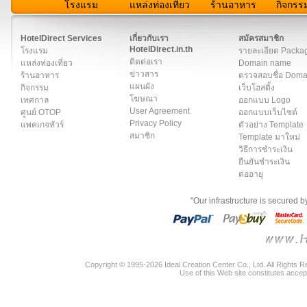
โรงแรม
แหล่งท่องเที่ยว
ร้านอาหาร
กิจกรร
สมาชิก
|
เกี่ยวกับเรา
|
ติดต่อเรา
|
แผนผัง
|
ข่าวสาร
|
User A
HotelDirect Services
เกี่ยวกับเรา
สมัครสมาชิก
HotelDirect.in.th
โรงแรม
รายละเอียด Packa
ติดต่อเรา
แหล่งท่องเที่ยว
Domain name
ข่าวสาร
ร้านอาหาร
ตรวจสอบชื่อ Dom
แผนผัง
กิจกรรม
เว็บโฮสติ้ง
โฆษณา
เทศกาล
ออกแบบ Logo
User Agreement
ศูนย์ OTOP
ออกแบบเว็บไซต์
Privacy Policy
แพคเกจทัวร์
ตัวอย่าง Template
สมาชิก
Template มาใหม่
วิธีการชำระเงิน
ยืนยันชำระเงิน
ต่ออายุ
"Our infrastructure is secured 
Copyright © 1995-2026 Ideal Creation Center Co., Ltd. All Rights 
Use of this Web site constitutes accep