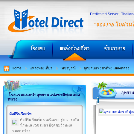
Dedicated Server
|
Thailan
"จองง่าย ไม่ผ่าน
Home
แหล่งท่องเที่ยว
เพชรบูรณ์
อุทยานแห่งชาติทุ่งแสลงหลวง
อุทยาน
โรงแรมแนะนำอุทยานแห่งชาติทุ่งแสลง
หลวง
ค้อคีริน รีสอร์ท
ค้อคีริน รีสอร์ท บนเนินเขา สูงกว่าระดับ
น้ำทะเล 750 เมตร มีจุดชมวิวทะเล
หมอก กว้าง ...