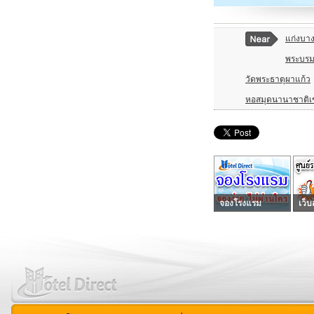
แก่งบาง
พระบรม
วัดพระธาตุผาแก้ว
หอสมุดนานาชาติเ
จองโรงแรม
เว็บ