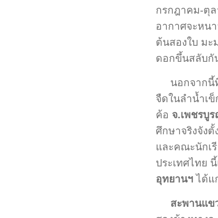
กรกฎาคม-ตุล
อากาศจะหนาวเย
ต้นสองใบ มะม่ว
ดอกขึ้นสลับกัน
นอกจากนี้ท
จืดในลำน้ำเข
ค้อ
จ.เพชรบูร
ศึกษาจริงจังต
และคณะนักเรี
ประเทศไทย นี้
อุทยานฯ
ได้แก
สะพานแข