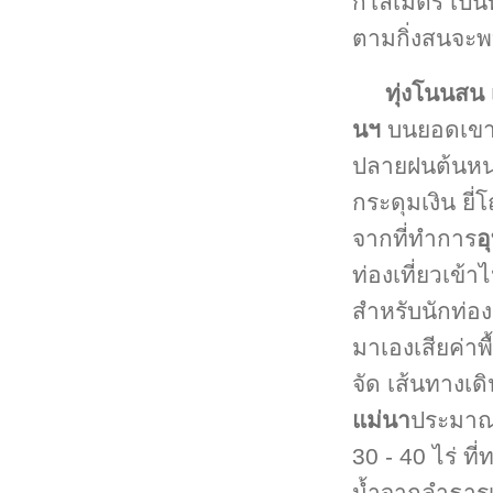
กิโลเมตร เป็
ตามกิ่งสนจะพบ
ทุ่งโนนสน
นฯ
บนยอดเขาโ
ปลายฝนต้นหนา
กระดุมเงิน ยี่
จากที่ทำการ
อ
ท่องเที่ยวเข้
สำหรับนักท่อง
มาเองเสียค่าพ
จัด เส้นทางเด
แม่นา
ประมาณ 
30 - 40 ไร่ 
น้ำจากลำธารเล