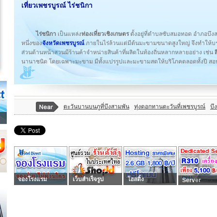
เที่ยวเพชรบูรณ์ ไร่ชนิกา
ไร่ชนิกา
เป็นแหล่ง
ท่องเที่ยวเชิงเกษตร
ตั้งอยู่ที่ตำบลซับสมอทอด อำภอบึงส
หนึ่งของ
จังหวัดเพชรบูรณ์
ภายในไร่ล้วนแต่มีต้นมะขามขนาดสูงใหญ่ จึงทำให้บร
ส่วนด้านหน้าสวนมีร้านค้าจำหน่ายสินค้าที่ผลิตในท้องถิ่นหลากหลายอย่าง เช่น
นานาชนิด โดยเฉพาะมะขาม มีทั้งแปรรูปและมะขามสดให้บริโภคตลอดทั้งปี สอบถา
ตะวันบานบนภูที่บึงสามพัน
ทุ่งดอกทานตะวันที่เพชรบูรณ์
บึ
จองโรงแรม
เว็บสำเร็จรูป
โฮสติ้ง
Server