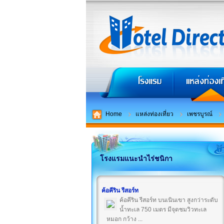
Home
แหล่งท่องเที่ยว
เพชรบูรณ์
โรงแรมแนะนำไร่ชนิกา
ค้อคีริน รีสอร์ท
ค้อคีริน รีสอร์ท บนเนินเขา สูงกว่าระดับ
น้ำทะเล 750 เมตร มีจุดชมวิวทะเล
หมอก กว้าง ...