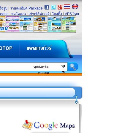
็จรูป
|
รายละเอียด Package
sting
|
จดโดเมน
|
เช่าเซิร์ฟเวอร์
|
โฮสติ้ง
|
VPS ไทย