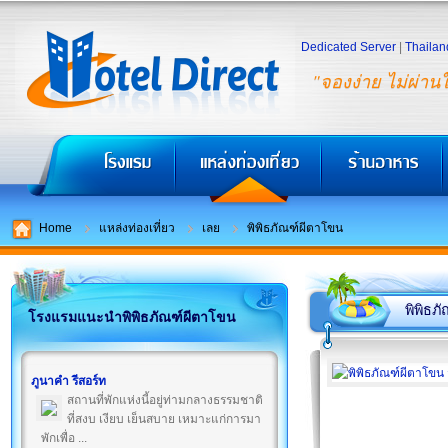
Dedicated Server
|
Thailan
"จองง่าย ไม่ผ่าน
Home
แหล่งท่องเที่ยว
เลย
พิพิธภัณฑ์ผีตาโขน
พิพิธภ
โรงแรมแนะนำพิพิธภัณฑ์ผีตาโขน
ภูนาคำ รีสอร์ท
สถานที่พักแห่งนี้อยู่ท่ามกลางธรรมชาติ
ที่สงบ เงียบ เย็นสบาย เหมาะแก่การมา
พักเพื่อ ...