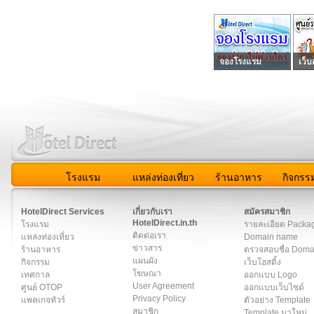
จองโรงแรม
เว็บ
โรงแรม
แหล่งท่องเที่ยว
ร้านอาหาร
กิจกรร
สมาชิก
|
เกี่ยวกับเรา
|
ติดต่อเรา
|
แผนผัง
|
ข่าวสาร
|
User A
HotelDirect Services
เกี่ยวกับเรา
สมัครสมาชิก
HotelDirect.in.th
โรงแรม
รายละเอียด Packa
ติดต่อเรา
แหล่งท่องเที่ยว
Domain name
ข่าวสาร
ร้านอาหาร
ตรวจสอบชื่อ Dom
แผนผัง
กิจกรรม
เว็บโฮสติ้ง
โฆษณา
เทศกาล
ออกแบบ Logo
User Agreement
ศูนย์ OTOP
ออกแบบเว็บไซต์
Privacy Policy
แพคเกจทัวร์
ตัวอย่าง Template
สมาชิก
Template มาใหม่