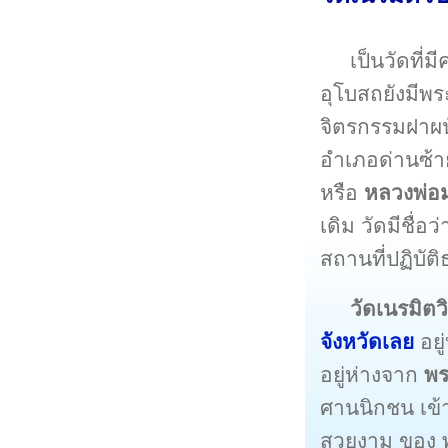
เป็นวัดที
อุโบสถยังมีพร
จิตรกรรมฝาผนั
อำเภอด่านซ้าย
หรือ
หลวงพ่อ
เดิม วัดมีชื่อว
สถานที่ปฏิบั
วัดเนรมิตว
จังหวัดเลย
อยู
อยู่ห่างจาก
พร
ศานนิกชน เข
สวยงาม ของ พร