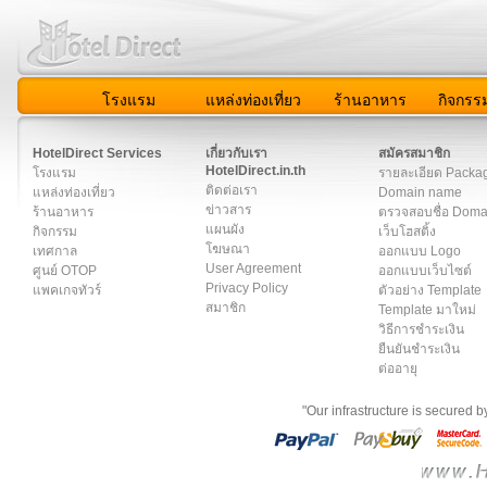
โรงแรม
แหล่งท่องเที่ยว
ร้านอาหาร
กิจกรร
สมาชิก
|
เกี่ยวกับเรา
|
ติดต่อเรา
|
แผนผัง
|
ข่าวสาร
|
User A
HotelDirect Services
เกี่ยวกับเรา
สมัครสมาชิก
HotelDirect.in.th
โรงแรม
รายละเอียด Packa
ติดต่อเรา
แหล่งท่องเที่ยว
Domain name
ข่าวสาร
ร้านอาหาร
ตรวจสอบชื่อ Dom
แผนผัง
กิจกรรม
เว็บโฮสติ้ง
โฆษณา
เทศกาล
ออกแบบ Logo
User Agreement
ศูนย์ OTOP
ออกแบบเว็บไซต์
Privacy Policy
แพคเกจทัวร์
ตัวอย่าง Template
สมาชิก
Template มาใหม่
วิธีการชำระเงิน
ยืนยันชำระเงิน
ต่ออายุ
"Our infrastructure is secured 