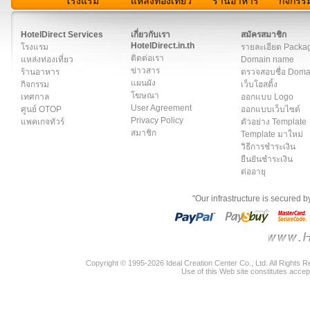
โรงแรม
แหล่งท่องเที่ยว
ร้านอาหาร
กิจกรร
สมาชิก
|
เกี่ยวกับเรา
|
ติดต่อเรา
|
แผนผัง
|
ข่าวสาร
|
User A
HotelDirect Services
เกี่ยวกับเรา
สมัครสมาชิก
HotelDirect.in.th
โรงแรม
รายละเอียด Packa
ติดต่อเรา
แหล่งท่องเที่ยว
Domain name
ข่าวสาร
ร้านอาหาร
ตรวจสอบชื่อ Dom
แผนผัง
กิจกรรม
เว็บโฮสติ้ง
โฆษณา
เทศกาล
ออกแบบ Logo
User Agreement
ศูนย์ OTOP
ออกแบบเว็บไซต์
Privacy Policy
แพคเกจทัวร์
ตัวอย่าง Template
สมาชิก
Template มาใหม่
วิธีการชำระเงิน
ยืนยันชำระเงิน
ต่ออายุ
"Our infrastructure is secured 
Copyright © 1995-2026 Ideal Creation Center Co., Ltd. All Rights 
Use of this Web site constitutes accep