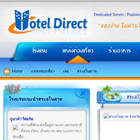
Dedicated Server
|
Thailan
"จองง่าย ไม่ผ่าน
Home
แหล่งท่องเที่ยว
เลย
สระอโนดาด
สระอ
โรงแรมแนะนำสระอโนดาด
ภูนาคำ รีสอร์ท
สถานที่พักแห่งนี้อยู่ท่ามกลางธรรมชาติ
ที่สงบ เงียบ เย็นสบาย เหมาะแก่การมา
พักเพื่อ ...