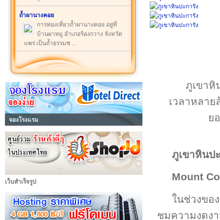
ถ้ำผานางคอย
การท่องเที่ยวถ้ำผานางคอย อยู่ที่
บ้านผาหมู อำเภอร้องกวาง จังหวัด
แพร่ เป็นถ้ำธรรมช ...
ภูเขาห
เวลาหลายล้
ยอ
จองโรงแรม
ภูเขาหินปะ
Mount Co
เว็บสำเร็จรูป
ในช่วงของฤ
ชมความงดงามขอ