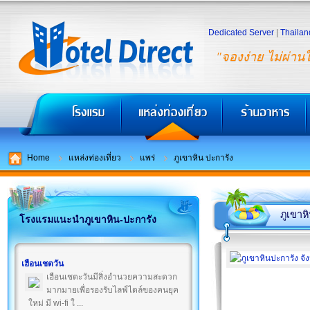
Dedicated Server
|
Thailan
"จองง่าย ไม่ผ่าน
Home
แหล่งท่องเที่ยว
แพร่
ภูเขาหิน ปะการัง
ภูเขาห
โรงแรมแนะนำภูเขาหิน-ปะการัง
เฮือนเชตวัน
เฮือนเชตะวันมีสิ่งอำนวยความสะดวก
มากมายเพื่อรองรับไลฟ์ไตล์ของคนยุค
ใหม่ มี wi-fi ใ ...