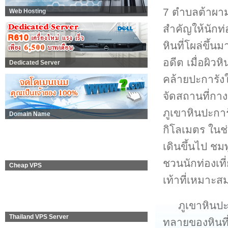
7 ตำบลต้าผาม
Web Hosting
สำคัญให้นักท่
หินที่โผล่ขึ้
อดีต เมื่อผิว
Dedicated Server
คล้ายปะการัง
จัดสถานที่กาง
ภูเขาหินปะกา
Domain Name
กิโลเมตร ในช
เดินขึ้นไป ช
ชวนนักท่องเที
Cheap VPS
เท้าที่เหมาะ
ภูเขาหินป
Thailand VPS Server
ทลายของหินที