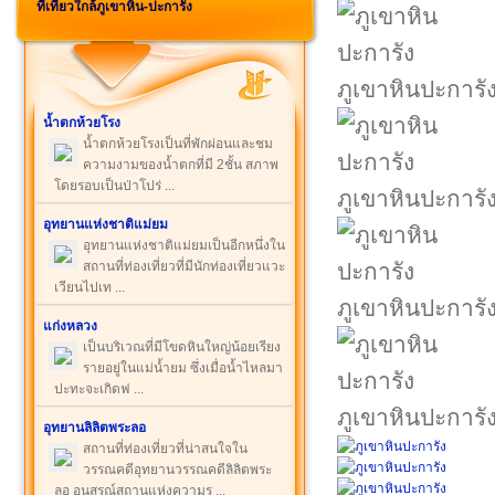
ที่เที่ยวใกล้ภูเขาหิน-ปะการัง
ภูเขาหินปะการั
น้ำตกห้วยโรง
น้ำตกห้วยโรงเป็นที่พักผ่อนและชม
ความงามของน้ำตกที่มี 2ชั้น สภาพ
โดยรอบเป็นป่าโปร่ ...
ภูเขาหินปะการั
อุทยานแห่งชาติแม่ยม
อุทยานแห่งชาติแม่ยมเป็นอีกหนึ่งใน
สถานที่ท่องเที่ยวที่มีนักท่องเที่ยวแวะ
เวียนไปเท ...
ภูเขาหินปะการั
แก่งหลวง
เป็นบริเวณที่มีโขดหินใหญ่น้อยเรียง
รายอยู่ในแม่น้ำยม ซึ่งเมื่อน้ำไหลมา
ปะทะจะเกิดฟ ...
ภูเขาหินปะการั
อุทยานลิลิตพระลอ
สถานที่ท่องเที่ยวที่น่าสนใจใน
วรรณคดีอุทยานวรรณคดีลิลิตพระ
ลอ อนุสรณ์สถานแห่งความร ...