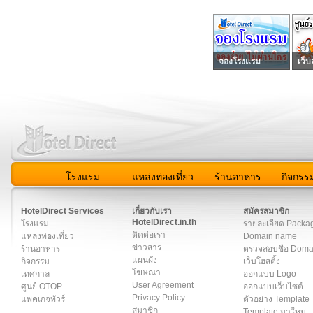
จองโรงแรม
เว็บ
โรงแรม
แหล่งท่องเที่ยว
ร้านอาหาร
กิจกรร
สมาชิก
|
เกี่ยวกับเรา
|
ติดต่อเรา
|
แผนผัง
|
ข่าวสาร
|
User A
HotelDirect Services
เกี่ยวกับเรา
สมัครสมาชิก
HotelDirect.in.th
โรงแรม
รายละเอียด Packa
ติดต่อเรา
แหล่งท่องเที่ยว
Domain name
ข่าวสาร
ร้านอาหาร
ตรวจสอบชื่อ Dom
แผนผัง
กิจกรรม
เว็บโฮสติ้ง
โฆษณา
เทศกาล
ออกแบบ Logo
User Agreement
ศูนย์ OTOP
ออกแบบเว็บไซต์
Privacy Policy
แพคเกจทัวร์
ตัวอย่าง Template
สมาชิก
Template มาใหม่