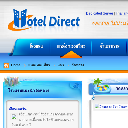
Dedicated Server
|
Thailan
"จองง่าย ไม่ผ่าน
Home
แหล่งท่องเที่ยว
แพร่
วัดหลวง
วัดหลว
โรงแรมแนะนำวัดหลวง
เฮือนเชตวัน
เฮือนเชตะวันมีสิ่งอำนวยความสะดวก
มากมายเพื่อรองรับไลฟ์ไตล์ของคนยุค
ใหม่ มี wi-fi ใ ...