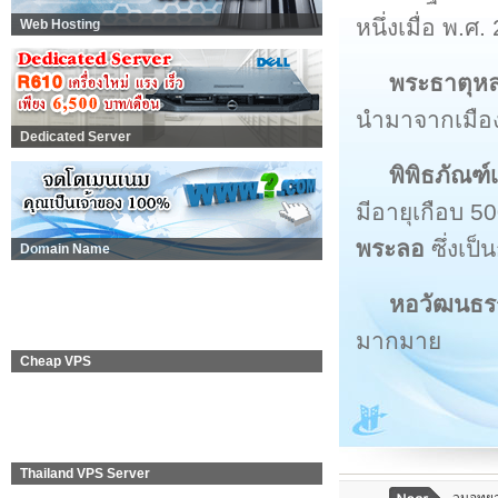
หนึ่งเมื่อ พ.ศ
Web Hosting
พระธาตุหล
นำมาจากเมือ
Dedicated Server
พิพิธภัณฑ์
มีอายุเกือบ 5
พระลอ
ซึ่งเป
Domain Name
หอวัฒนธร
มากมาย
Cheap VPS
Thailand VPS Server
วนอุทย