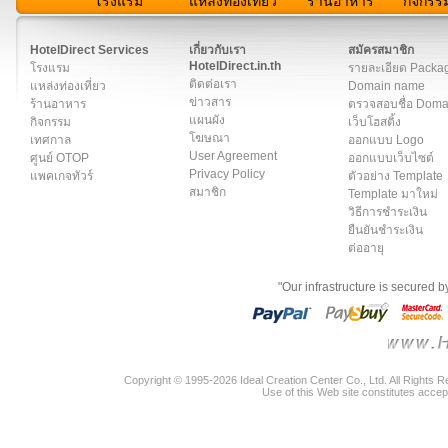
โรงแรม
แหล่งท่องเที่ยว
ร้านอาหาร
กิจกรร
สมาชิก
|
เกี่ยวกับเรา
|
ติดต่อเรา
|
แผนผัง
|
ข่าวสาร
|
User A
HotelDirect Services
เกี่ยวกับเรา
สมัครสมาชิก
HotelDirect.in.th
โรงแรม
รายละเอียด Packa
ติดต่อเรา
แหล่งท่องเที่ยว
Domain name
ข่าวสาร
ร้านอาหาร
ตรวจสอบชื่อ Dom
แผนผัง
กิจกรรม
เว็บโฮสติ้ง
โฆษณา
เทศกาล
ออกแบบ Logo
User Agreement
ศูนย์ OTOP
ออกแบบเว็บไซต์
Privacy Policy
แพคเกจทัวร์
ตัวอย่าง Template
สมาชิก
Template มาใหม่
วิธีการชำระเงิน
ยืนยันชำระเงิน
ต่ออายุ
"Our infrastructure is secured 
Copyright © 1995-2026 Ideal Creation Center Co., Ltd. All Rights 
Use of this Web site constitutes accep