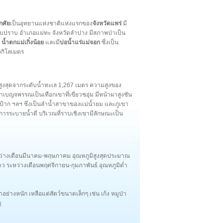
กศัย
เป็นอุทยานแห่งชาติแห่งแรกของ
จังหวัดแพร่
มี
ภอสบปราบ อำเภอแม่ทะ จังหวัดลำปาง มีสภาพป่าเป็น
 น้ำตกแม่เกิ๋งน้อย
และมี
บ่อน้ำแร่แม่จอก
ซึ่งเป็น
างกิโลเมตร
สูงสุดจากระดับน้ำทะเล 1,267 เมตร ความสูงของ
เบญจพรรณเป็นเทือกเขาที่เขียวชอุ่ม มีหน้าผาสูงชัน
่ป้าก ฯลฯ ซึ่งเป็นลำน้ำสาขาของแม่น้ำยม และภูเขา
การระบายน้ำดี บริเวณที่ราบเชิงเขามีลักษณะเป็น
ะหว่างเดือนมีนาคม-พฤษภาคม อุณหภูมิสูงสุดประมาณ
 ระหว่างเดือนพฤศจิกายน-กุมภาพันธ์ อุณหภูมิต่ำ
าอย่างหนัก เหลือแต่สัตว์ขนาดเล็กๆ เช่น เก้ง หมูป่า
ๆ