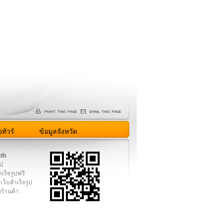
ทัวร์
ข้อมูลจังหวัด
.th
ูป
เร็จรูปฟรี
เว็บสำเร็จรูป
งร้านค้า