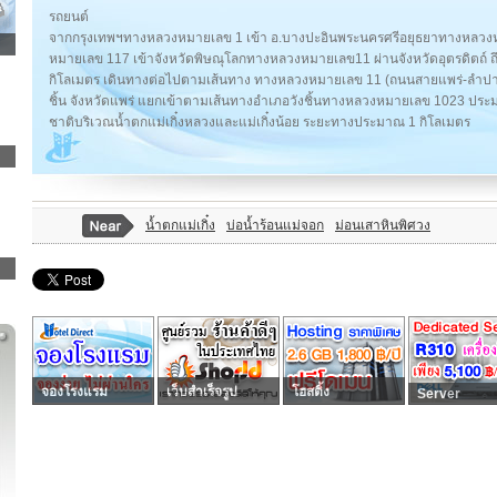
รถยนต์
จากกรุงเทพฯทางหลวงหมายเลข 1 เข้า อ.บางปะอินพระนครศรีอยุธยาทางหลวงห
หมายเลข 117 เข้าจังหวัดพิษณุโลกทางหลวงหมายเลข11 ผ่านจังหวัดอุตรดิตถ์ 
กิโลเมตร เดินทางต่อไปตามเส้นทาง ทางหลวงหมายเลข 11 (ถนนสายแพร่-ลำปาง
ชิ้น จังหวัดแพร่ แยกเข้าตามเส้นทางอำเภอวังชิ้นทางหลวงหมายเลข 1023 ประม
ชาติบริเวณน้ำตกแม่เกิ๋งหลวงและแม่เกิ๋งน้อย ระยะทางประมาณ 1 กิโลเมตร
น้ำตกแม่เกิ๋ง
บ่อน้ำร้อนแม่จอก
ม่อนเสาหินพิศวง
จองโรงแรม
เว็บสำเร็จรูป
โฮสติ้ง
Server