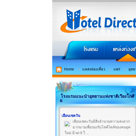
Home
แหล่งท่องเที่ยว
แพร่
อุทย
โรงแรมแนะนำอุทยานแห่งชาติเวียงโกศั
ย
เฮือนเชตวัน
เฮือนเชตะวันมีสิ่งอำนวยความสะดวก
มากมายเพื่อรองรับไลฟ์ไตล์ของคนยุค
ใหม่ มี wi-fi ใ ...