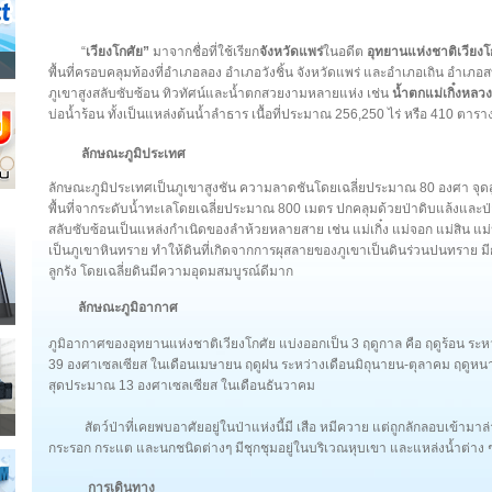
“
เวียงโกศัย”
มาจากชื่อที่ใช้เรียก
จังหวัดแพร่
ในอดีต
อุทยานแห่งชาติเวียงโ
พื้นที่ครอบคลุมท้องที่อำเภอลอง อำเภอวังชิ้น จังหวัดแพร่ และอำเภอเถิน อำเ
ภูเขาสูงสลับซับซ้อน ทิวทัศน์และน้ำตกสวยงามหลายแห่ง เช่น
น้ำตกแม่เกิ๋งหลวง
บ่อน้ำร้อน ทั้งเป็นแหล่งต้นน้ำลำธาร เนื้อที่ประมาณ 256,250 ไร่ หรือ 410 ตาร
ลักษณะภูมิประเทศ
ลักษณะภูมิประเทศเป็นภูเขาสูงชัน ความลาดชันโดยเฉลี่ยประมาณ 80 องศา จุด
พื้นที่จากระดับน้ำทะเลโดยเฉลี่ยประมาณ 800 เมตร ปกคลุมด้วยป่าดิบแล้งและป่า
สลับซับซ้อนเป็นแหล่งกำเนิดของลำห้วยหลายสาย เช่น แม่เกิ๋ง แม่จอก แม่สิน แม
เป็นภูเขาหินทราย ทำให้ดินที่เกิดจากการผุสลายของภูเขาเป็นดินร่วนปนทราย มี
ลูกรัง โดยเฉลี่ยดินมีความอุดมสมบูรณ์ดีมาก
ลักษณะภูมิอากาศ
ภูมิอากาศของอุทยานแห่งชาติเวียงโกศัย แบ่งออกเป็น 3 ฤดูกาล คือ ฤดูร้อน ร
39 องศาเซลเซียส ในเดือนเมษายน ฤดูฝน ระหว่างเดือนมิถุนายน-ตุลาคม ฤดูหนาว
สุดประมาณ 13 องศาเซลเซียส ในเดือนธันวาคม
สัตว์ป่าที่เคยพบอาศัยอยู่ในป่าแห่งนี้มี เสือ หมีควาย แต่ถูกลักลอบเข้ามาล่
กระรอก กระแต และนกชนิดต่างๆ มีชุกชุมอยู่ในบริเวณหุบเขา และแหล่งน้ำต่าง 
การเดินทาง