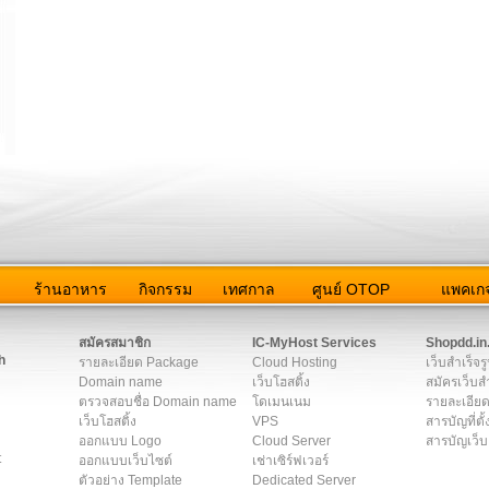
ว
ร้านอาหาร
กิจกรรม
เทศกาล
ศูนย์ OTOP
แพคเกจ
ต่อเรา
|
แผนผัง
|
ข่าวสาร
|
User Agreement
|
Privacy Policy
|
โฆษณา
สมัครสมาชิก
IC-MyHost Services
Shopdd.in
h
รายละเอียด Package
Cloud Hosting
เว็บสำเร็จร
Domain name
เว็บโฮสติ้ง
สมัครเว็บสำ
ตรวจสอบชื่อ Domain name
โดเมนเนม
รายละเอียด
เว็บโฮสติ้ง
VPS
สารบัญที่ตั้
ออกแบบ Logo
Cloud Server
สารบัญเว็บ
t
ออกแบบเว็บไซต์
เช่าเซิร์ฟเวอร์
ตัวอย่าง Template
Dedicated Server