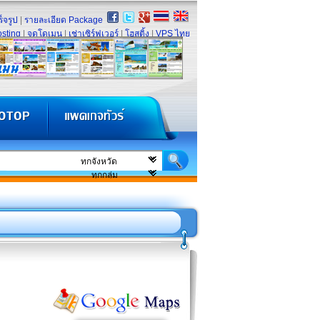
็จรูป
|
รายละเอียด Package
sting
|
จดโดเมน
|
เช่าเซิร์ฟเวอร์
|
โฮสติ้ง
|
VPS ไทย