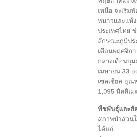
พฤษภาคมถึงเ
เหนือ จะเริ่
หนาวและแห้ง
ประเทศไทย ช่ว
ลักษณะภูมิปร
เดือนพฤศจิกา
กลางเดือนกุมภ
เมษายน 33 อง
เซลเซียส อุณ
1,095 มิลลิเม
พืชพันธุ์และสัต
สภาพป่าส่วนใ
ได้แก่