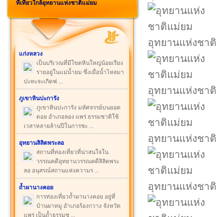
ที่เที่ยวใกล้อุทยานแห่งชาติแม่ยม
อุทยานแห่งชาต
แก่งหลวง
เป็นบริเวณที่มีโขดหินใหญ่น้อยเรียง
รายอยู่ในแม่น้ำยม ซึ่งเมื่อน้ำไหลมา
ปะทะจะเกิดฟ ...
อุทยานแห่งชาต
ภูเขาหินปะการัง
ภูเขาหินปะการัง มหัศจรรย์บนยอด
ดอย อำเภอลอง แพร่ ธรรมชาติใช้
เวลาหลายล้านปีในการชะ ...
อุทยานแห่งชาต
อุทยานลิลิตพระลอ
สถานที่ท่องเที่ยวที่น่าสนใจใน
วรรณคดีอุทยานวรรณคดีลิลิตพระ
ลอ อนุสรณ์สถานแห่งความร ...
อุทยานแห่งชาต
ถ้ำผานางคอย
การท่องเที่ยวถ้ำผานางคอย อยู่ที่
บ้านผาหมู อำเภอร้องกวาง จังหวัด
แพร่ เป็นถ้ำธรรมช ...