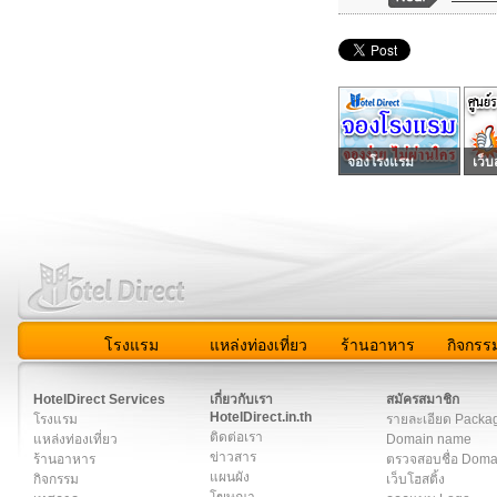
จองโรงแรม
เว็บ
โรงแรม
แหล่งท่องเที่ยว
ร้านอาหาร
กิจกรร
สมาชิก
|
เกี่ยวกับเรา
|
ติดต่อเรา
|
แผนผัง
|
ข่าวสาร
|
User A
HotelDirect Services
เกี่ยวกับเรา
สมัครสมาชิก
HotelDirect.in.th
โรงแรม
รายละเอียด Packa
ติดต่อเรา
แหล่งท่องเที่ยว
Domain name
ข่าวสาร
ร้านอาหาร
ตรวจสอบชื่อ Dom
แผนผัง
กิจกรรม
เว็บโฮสติ้ง
โฆษณา