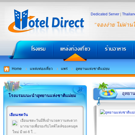
Dedicated Server
|
Thailan
"จองง่าย ไม่ผ่าน
Home
แหล่งท่องเที่ยว
แพร่
อุทยานแห่งชาติแม่ยม
อุทยาน
โรงแรมแนะนำอุทยานแห่งชาติแม่ยม
เฮือนเชตวัน
เฮือนเชตะวันมีสิ่งอำนวยความสะดวก
มากมายเพื่อรองรับไลฟ์ไตล์ของคนยุค
ใหม่ มี wi-fi ใ ...