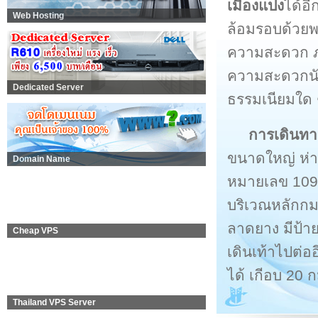
เมืองแปง
ได้อี
Web Hosting
ล้อมรอบด้วยพร
ความสะดวก ภ
ความสะดวกนัก
Dedicated Server
ธรรมเนียมใด 
การเดินทา
ขนาดใหญ่ ห่
Domain Name
หมายเลข 1095
บริเวณหลักกม.
ลาดยาง มีป้า
Cheap VPS
เดินเท้าไปต่อ
ได้ เกีอบ 20 ก
Thailand VPS Server