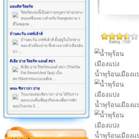
มอนทิส รีสอร์ท
รีสอร์ทแห่งนี้เป็นความหรูหราท่ามกลาง
ชนบทซึ่งเหมาะสำหรับวันหยุดสบาย ๆ
ที่ไม่พลุกพ ...
บ้านตะวัน เกสท์เฮ้าส์
บ้านตะวัน เกสท์เฮ้าส์ ตั้งอยู่ในใจกลาง
Rating : 7/10
ของ ตัวเมืองปาย ซึ่งห่างจากตัวเมืองอัน
น่า ...
ดิเอีย ปาย รีสอร์ท แอนด์ สปา
ดิเอีย ปาย รีสอร์ทแอนด์ สปา (TheOia
น้ำพุร้อนเมืองแ
Pai Resort And Spa) เป็น
สถาปัตยกรรมแบบเมดิเต ...
เดอะ ซิลวาน่า ปาย
โรงแรมเดอะซิลวาน่า ปาย ได้รับการ
ออกแบบทั้งเพื่อธุรกิจและเพื่อการพัก
น้ำพุร้อนเมืองแ
ผ่อนโรงแรม 3. ...
น้ำพุร้อนเมืองแ