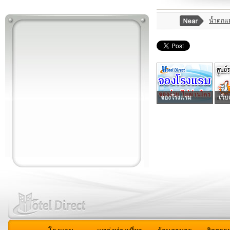
น้ำตกแม
จองโรงแรม
เว็บ