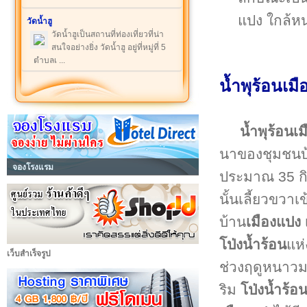
แปง ใกล้หน
วัดน้ำฮู
วัดน้ำฮูเป็นสถานที่ท่องเที่ยวที่น่า
สนใจอย่างยิ่ง วัดน้ำฮู อยู่ที่หมู่ที่ 5
ตำบลเ ...
น้ำพุร้อนเมื
น้ำพุร้อนเ
นาของชุมชนบ
จองโรงแรม
ประมาณ 35 กิ
นั้นเลี้ยวขวา
บ้าน
เมืองแปง
โป่งน้ำร้อน
แห่
เว็บสำเร็จรูป
ช่วงฤดูหนาวมา
ริม
โป่งน้ำร้อ