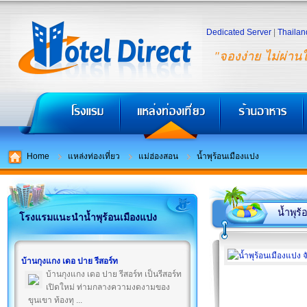
Dedicated Server
|
Thailan
"จองง่าย ไม่ผ่าน
Home
แหล่งท่องเที่ยว
แม่ฮ่องสอน
น้ำพุร้อนเมืองแปง
น้ำพุร
โรงแรมแนะนำน้ำพุร้อนเมืองแปง
บ้านกุงแกง เดอ ปาย รีสอร์ท
บ้านกุงแกง เดอ ปาย รีสอร์ท เป็นรีสอร์ท
เปิดใหม่ ท่ามกลางความงดงามของ
ขุนเขา ท้องทุ ...