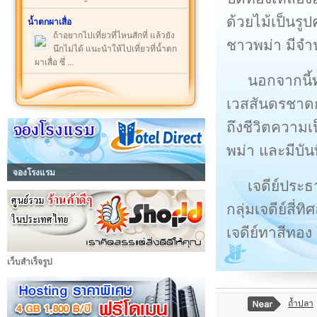
ด้วยไม้เป็นรู
น้ำตกผาเสื่อ
ถ้าอยากไปเที่ยวที่ไหนสักที่ แล้วยัง
ชาวพม่า มีจำน
นึกไม่ได้ แนะนำให้ไปเที่ยวที่น้ำตก
ผาเสื่อ ซึ่ ...
นอกจากนี้
เวสสันดรชาด
ถึงชีวิตความ
พม่า และมีบั
จองโรงแรม
เจดีย์ประ
กลุ่มเจดีย์สี่
เจดีย์ทาสีทอง
เว็บสำเร็จรูป
ถ้ำปลา