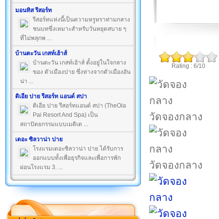
มอนทิส รีสอร์ท
รีสอร์ทแห่งนี้เป็นความหรูหราท่ามกลาง
ชนบทซึ่งเหมาะสำหรับวันหยุดสบาย ๆ
ที่ไม่พลุกพ ...
บ้านตะวัน เกสท์เฮ้าส์
บ้านตะวัน เกสท์เฮ้าส์ ตั้งอยู่ในใจกลาง
Rating : 6/10
ของ ตัวเมืองปาย ซึ่งห่างจากตัวเมืองอัน
น่า ...
ดิเอีย ปาย รีสอร์ท แอนด์ สปา
ดิเอีย ปาย รีสอร์ทแอนด์ สปา (TheOia
วัดจองกลาง
Pai Resort And Spa) เป็น
สถาปัตยกรรมแบบเมดิเต ...
เดอะ ซิลวาน่า ปาย
โรงแรมเดอะซิลวาน่า ปาย ได้รับการ
ออกแบบทั้งเพื่อธุรกิจและเพื่อการพัก
วัดจองกลาง
ผ่อนโรงแรม 3. ...