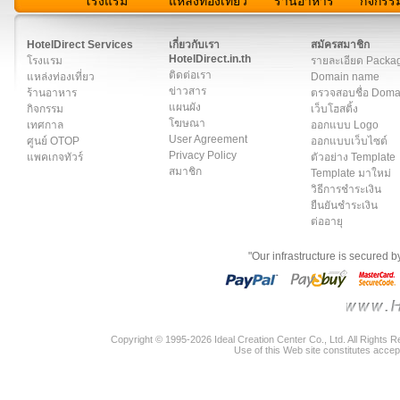
โรงแรม
แหล่งท่องเที่ยว
ร้านอาหาร
กิจกรร
สมาชิก
|
เกี่ยวกับเรา
|
ติดต่อเรา
|
แผนผัง
|
ข่าวสาร
|
User A
HotelDirect Services
เกี่ยวกับเรา
สมัครสมาชิก
HotelDirect.in.th
โรงแรม
รายละเอียด Packa
ติดต่อเรา
แหล่งท่องเที่ยว
Domain name
ข่าวสาร
ร้านอาหาร
ตรวจสอบชื่อ Dom
แผนผัง
กิจกรรม
เว็บโฮสติ้ง
โฆษณา
เทศกาล
ออกแบบ Logo
User Agreement
ศูนย์ OTOP
ออกแบบเว็บไซต์
Privacy Policy
แพคเกจทัวร์
ตัวอย่าง Template
สมาชิก
Template มาใหม่
วิธีการชำระเงิน
ยืนยันชำระเงิน
ต่ออายุ
"Our infrastructure is secured 
Copyright © 1995-2026 Ideal Creation Center Co., Ltd. All Rights 
Use of this Web site constitutes accep