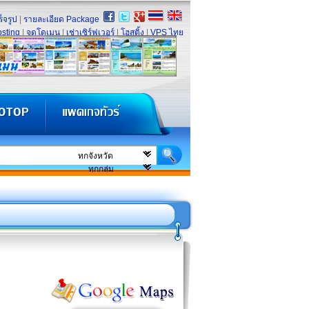
็จรูป
|
รายละเอียด Package
sting
|
จดโดเมน
|
เช่าเซิร์ฟเวอร์
|
โฮสติ้ง
|
VPS ไทย