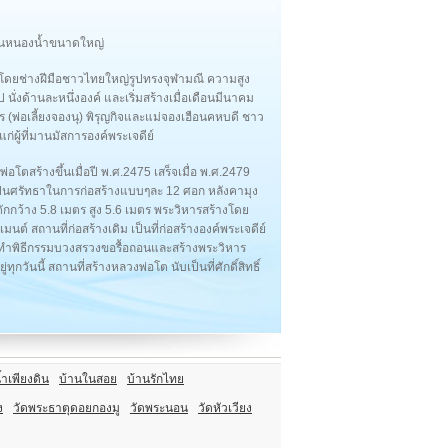
เป็นหนองน้ำขนาดใหญ่
 โดยช่างฝีมือชาวไทยใหญ่รูปทรงจุฬามณี ความสูง
 นั่งด้านละหนึ่งองค์ และเริ่มสร้างเมื่อเดือนมีนาคม
 (พ่อเลี้ยงจองนุ) พิรุญกิจและแม่จองเฮือนคหบดี ชาว
ก่ผู้ที่มานมัสการองค์พระเจดีย์
่อโตสร้างขึ้นเมื่อปี พ.ศ.2475 เสร็จเมื่อ พ.ศ.2479
็นศรัทธาในการก่อสร้างแบบๆละ 12 ศอก หลังคามุง
กว้าง 5.8 เมตร สูง 5.6 เมตร พระวิหารสร้างโดย
ต์ สถานที่ก่อสร้างเดิม เป็นที่ก่อสร้างองค์พระเจดีย์
๊ะได้ทำพิธีกรรมบวงสรวงขอรื้อถอนและสร้างพระวิหาร
กวันนี้ สถานที่สร้างหลวงพ่อโต นับเป็นที่ศักดิ์สิทธิ์
้ำเพียงดิน
บ้านในสอย
บ้านรักไทย
ง
วัดพระธาตุดอยกองมู
วัดพระนอน
วัดหัวเวียง