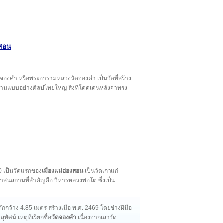
งสอน
 วัดจองคำ หรือพระอารามหลวงวัดจองคำ เป็นวัดที่สร้าง
างตามแบบอย่างศิลปไทยใหญ่ สิ่งที่โดดเด่นหลังคาทรง
340 เป็นวัดแรกของ
เมืองแม่ฮ่องสอน
เป็นวัดเก่าแก่
าสนสถานที่สำคัญคือ วิหารหลวงพ่อโต ซึ่งเป็น
กว้าง 4.85 เมตร สร้างเมื่อ พ.ศ. 2469 โดยช่างฝีมือ
ศน์ เหตุที่เรียกชื่อ
วัดจองคำ
เนื่องจากเสาวัด