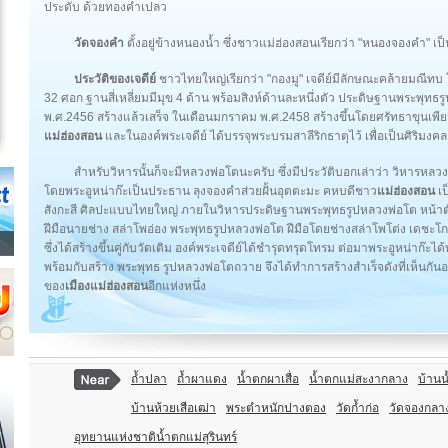
ประดับ ด้วยทองคำเปลว
วัดจองคำ
ตั้งอยู่ข้างหนองน้ำ ซึ่งชาวแม่ฮ่องสอนเรียกว่า "หนองจองคำ" 
ประวัติของเจดีย์
ชาวไทยใหญ่เรียกว่า "กองมู" เจดีย์มีลักษณะคล้ายมณีทบ
32 ศอก ฐานสี่เหลี่ยมมีมุข 4 ด้าน พร้อมสิงห์ด้านละหนึ่งตัว ประดิษฐานพระพุทธรูป
พ.ศ.2456 สร้างแล้วเสร็จ ในเดือนมกราคม พ.ศ.2458 สร้างขึ้นโดยศรัทธาขุนเพียร
แม่ฮ่องสอน
และในองค์พระเจดีย์ ได้บรรจุพระบรมสาลีริกธาตุไว้ เพื่อเป็นศิริมงคลแ
สำหรับวิหารนั้นก็จะมีหลวงพ่อโตนะครับ ซึ่งมีประวัติบอกเล่าว่า วิหารหลวงพ
โดยพระอูหน่าก๊ะเป็นประธาน ลุงจองคำส่วยฝั้นอุตตะมะ คหบดีชาว
แม่ฮ่องสอน
เป
สังกะสี ศิลปะแบบไทยใหญ่ ภายในวิหารประดิษฐานพระพุทธรูปหลวงพ่อโต หน้าตัก
ฝีมือนายช่าง สล่าโพอ่อง พระพุทธรูปหลวงพ่อโต ฝีมือโดยช่างสล่าโพโต่ง เดชะโกเมน
ซึ่งได้สร้างขึ้นคู่กับวัดเดิม องค์พระเจดีย์ได้ชำรุดทรุดโทรม ต่อมาพระอูหน่าก
พร้อมกับสร้าง พระพุทธ รูปหลวงพ่อโตถวาย จึงได้ทำการสร้างสำเร็จดังที่เห็นกันอยู่ทุ
ของ
เมืองแม่ฮ่องสอน
อีกแห่งหนึ่ง
ถ้ำปลา
ถ้ำผาแดง
น้ำตกผาเสื่อ
น้ำตกแม่สะงากลาง
บ้านน
บ้านห้วยเสือเฒ่า
พระตำหนักปางตอง
วัดก้ำก่อ
วัดจองกลา
อุทยานแห่งชาติน้ำตกแม่สุรินทร์