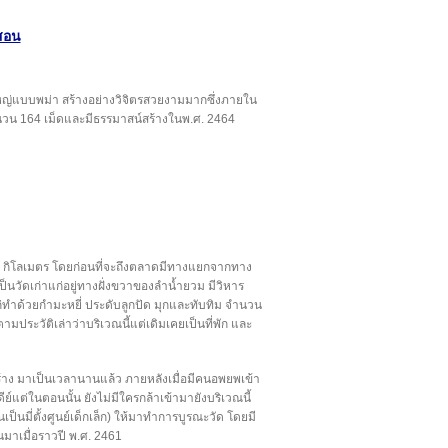
งสอน
ใหญ่แบบพม่า สร้างอย่างวิจิตรสวยงามมากซึ่งภายใน
จำนวน 164 เม็ดและมีธรรมาสน์สร้างในพ.ศ. 2464
7 กิโลเมตร โดยก่อนที่จะถึงตลาดมีทางแยกจากทาง
นวัดเก่าแก่อยู่ทางฝั่งขวาของลำน้ำยวม มีวิหาร
่ทำด้วยกำมะหยี่ ประดับลูกปัด มุกและทับทิม จำนวน
ประวัติเล่าว่าบริเวณนี้แต่เดิมเคยเป็นที่พัก และ
สร้าง มาเป็นเวลานานแล้ว ภายหลังเมื่อมีคนอพยพเข้า
ดีย์แต่ในตอนนั้น ยังไม่มีใครกล้าเข้ามายังบริเวณนี้
บันเป็นมี่ตั้งศูนย์เด็กเล็ก) ให้มาทำการบูรณะวัด โดยมี
นมาเมื่อราวปี พ.ศ. 2461