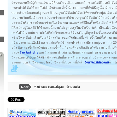
จำนวนมากจึงมีผู้คิดจะสร้างเจดีย์องค์ใหม่เพื่อ ครอบองค์เก่า แต่ไม่มีใครกล้าตัด
อาสาทำพิธีตัดให้ แต่ก็ไม่สำเร็จสักคน ทั้งนี้เนื่องจากเวลาที่ทำพิธีอยู่นั้น เมื่
บอกกล่าวพร้อมกับอธิฐานว่า ถ้าอนุญาตให้ตัดต้นไม้ขอให้ขวานติดอยู่ดังเดิม แต่ครั้
เสมอ จนวันหนึ่งเจ้าอาวาสฝันว่าเจ้าของเจดีย์จะอนุญาตให้ตัดต้นไม้ก็ต่อเมื่อ สร้
อาวาสจึงเรียกชาวบ้านมาช่วยกันสร้างสะพานและทำพิธีอีกครั้งหนึ่ง เมื่อทำพิธีเสร็
ผีสิงสถิตอยู่ในเจดีย์ได้ข้ามแม่น้ำยวมไปอยู่ดอยคูเวียงซึ่งเป็น วัดร้างอีกแห่งหน
กุศลไปให้ จากนั้น การตัดไม้ก็สำเร็จลงและเจดีย์องค์ใหญ่ก็ถูกสร้างขึ้นครอบเจดีย์อ
สร้างวิหารขึ้นอีก สำหรับเจดีย์และวิหารของ
วัดต่อแพ
ซึ่งสร้างขึ้นใหม่นี้สร้าง
กว้างประมาณ 12x12 เมตร แต่ละทิศมีซุ้มพระประจำ และมีความสูงประมาณ 20 เมต
อนึ่ง ฉัตรทองซึ่งมีระฆังห้อยหลายชั้นนั้นเมื่อลมพัดจะเกิดเสียงดังกังวานไปทั่ว อ
หลวง
จังหวัดลำปาง
และมีเสากลม ตัวเพดานเขียนลวดลายอย่างสวยงาม ทางเข้าวิหารอ
วิหารและเจดีย์ของ
วัดต่อแพ
ต่างก็เป็นที่เคารพสักการะของชาวบ้านต่อแพ ตล
อาจกล่าวได้ว่า วิหารของวัดเป็นวิหารที่สวยงามที่สุดใน
จังหวัดแม่ฮ่องสอน
ก็ว่าได
ทุ่งบัวตอง ดอยแม่อูคอ
วัดม่วยต่อ