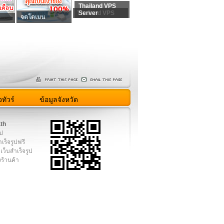
Thailand VPS
Thailand VPS
Server
จดโดเมน
ทัวร์
ข้อมูลจังหวัด
.th
ูป
เร็จรูปฟรี
เว็บสำเร็จรูป
งร้านค้า