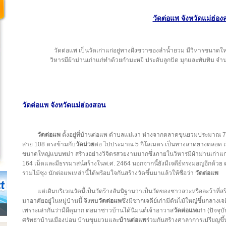
วัดต่อแพ จังหวัดแม่ฮ่อ
วัดต่อแพ เป็นวัดเก่าแก่อยู่ทางฝั่งขวาของลำน้ำยวม มีวิหารขนาด
วิหารมีผ้าม่านเก่าแก่ทำด้วยกำมะหยี่ ประดับลูกปัด มุกและทับทิม 
วัดต่อแพ
จังหวัดแม่ฮ่องสอน
วัดต่อแพ
ตั้งอยู่ที่บ้านต่อแพ ตำบลแม่เงา ห่างจากตลาดขุนยวมประมาณ 
สาย 108 ตรงข้ามกับ
วัดม่วย
ต่อ ไปประมาณ 5 กิโลเมตร เป็นทางลาดยางตลอด เป็
ขนาดใหญ่แบบพม่า สร้างอย่างวิจิตรสวยงามมากซึ่งภายในวิหารมีผ้าม่านเก่าแก
164 เม็ดและมีธรรมาสน์สร้างในพ.ศ. 2464 นอกจากนี้ยังมีเจดีย์ทรงมอญอีกด้วย ตาม
รวมไม้ซุง นักต่อแพเหล่านี้ได้พร้อมใจกันสร้างวัดขึ้นมาแล้วให้ชื่อว่า
วัดต่อแพ
แต่เดิมบริเวณวัดนี้เป็นวัดร้างสันนิฐานว่าเป็นวัดของชาวลวะหรือละว้าที่
มาอาศัยอยู่ในหมู่บ้านนี้ จึงพบ
วัดต่อแพ
ซึ่งมีซากเจดีย์เก่ามีต้นไม้ใหญ่ขึ้นกลางเจ
เพราะเล่ากันว่ามีผีดุมาก ต่อมาชาวบ้านได้นิมนต์เจ้าอาวาส
วัดต่อแพ
เก่า (ปัจจุ
ศรัทธาบ้านเมืองปอน บ้านขุนยวมและ
บ้านต่อแพ
ร่วมกันสร้างศาลาการเปรียญขึ้