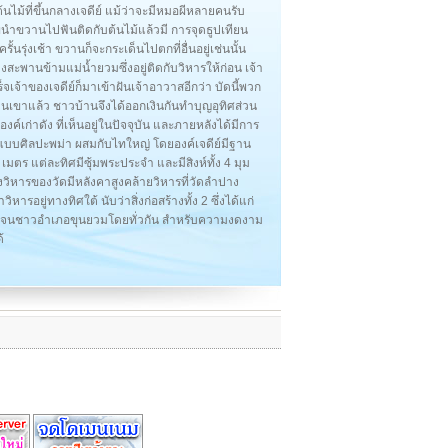
ต้นไม้ที่ขึ้นกลางเจดีย์ แม้ว่าจะมีหมอผีหลายคนรับ
อหมอผีนำขวานไปฟันติดกับต้นไม้แล้วมี การจุดธูปเทียน
นรุ่งเช้า ขวานก็จะกระเด็นไปตกที่อื่นอยู่เช่นนั้น
างสะพานข้ามแม่น้ำยวมซึ่งอยู่ติดกับวิหารให้ก่อน เจ้า
จเจ้าของเจดีย์ก็มาเข้าฝันเจ้าอาวาสอีกว่า บัดนี้พวก
ึ่งบนเขาแล้ว ชาวบ้านจึงได้ออกเงินกันทำบุญอุทิศส่วน
งค์เก่าดัง ที่เห็นอยู่ในปัจจุบัน และภายหลังได้มีการ
ตามแบบศิลปะพม่า ผสมกับไทใหญ่ โดยองค์เจดีย์มีฐาน
ร แต่ละทิศมีซุ้มพระประจำ และมีสิงห์ทั้ง 4 มุม
นึ่งวิหารของวัดมีหลังคาสูงคล้ายวิหารที่วัดลำปาง
ยู่ทางทิศใต้ นับว่าสิ่งก่อสร้างทั้ง 2 ซึ่งได้แก่
อดจนชาวอำเภอขุนยวมโดยทั่วกัน สำหรับความงดงาม
้