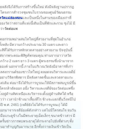
ภายหลังจึงได้รับการสร้างขึ้นใหม่ ดังมีหลังฐานปรากฏ
ื่อโครงการสำรวจชุมชนโบราณของศูนย์วัฒนธรรม
หวัดแม่ฮ่องสอน
และเป็นหนึ่งในสามของเมืองเก่าที่
ัดว่าสถานที่แห่งนี้เดิมเป็นที่พักและรวม ซุงไม้ มี
ว่า
วัดต่อแพ
ัตยกรรมพม่าผสมไทใหญ่ที่สวยงามที่สุดในอำเภอ
กทั้งหลัง มีความกว้างประมาณ 30 เมตร และยาว
ีที่ได้รับการสลักลวดลายอย่างสวยงาม ปัจจุบันนี้
จใส่จากพระคณะพิสิฐศ์พรหมคุณ ท่านจากอาวาสวัด
ดกว้าง 2 เมตร ยาว 3 เมตร ตู้พระธรรมซึ่งนำมาจาก
งค์ นอกจากนี้ ภายในบริเวณวัดยังมีอาคารที่เก่า
ศกาลสงกรานต์ของชาวไทใหญ่ ตลอดจนวิหารและเจดีย์
้นอย่างวิจิตรพิสดาร มีหลังคาลดชั้นและลวดลายแกะ
มาแต่เดิม ต่อมาจึงได้รับการบูรณะให้มีสภาพสมบูรณ์ขึ้น
่มีใครกล้าตัดออก อนึ่ง วิหารและเจดีย์ของวัดต่อแพซึ่ง
งอยู่ด้านทิศเหนือและวิหารจะตั้งอยู่ด้านทิศใต้ หรือ
วว่า เวลานำช้างมาเลี้ยงทีไร ช้างจะแตกตื่นวิ่งหนีไป
 พ.ศ. 2461 (เจดีย์ยังไม่ได้รับการบูรณะ) ได้มี
ยออกมาจากเจดีย์องค์ดังกล่าว แต่ไม่มีใครสนใจ จนวัน
ิน เมื่อแกะดูข้างในมีพระธาตุเม็ดเล็กๆ ขนาดข้าวสาร มี
 ครั้นข่าวการพบพระธาตุได้กระจายไปยังที่ต่างๆ ทั้ง
คนมาทำบุญกันมากมาย อีกทั้งถวายเงินเข้าวัดเป็น