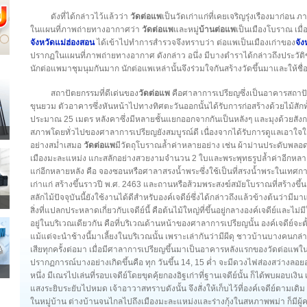
ดังที่ได้กล่าวไว้แล้วว่า
วัดต่อแพ
เป็นวัดเก่าแก่ที่เคยเจริญรุ่งเรืองมาก่อน 
ในแผนที่ภาพถ่ายทางอากาศว่า
วัดต่อแพ
และหมู่
บ้านต่อแพ
เป็นเมืองโบราณ เม
จังหวัดแม่ฮ่องสอน
ได้เข้าไปทำการสำรวจจึงทราบว่า ต่อแพเป็นเมืองเก่าของ
จัง
ปรากฏในแผนที่ภาพถ่ายทางอากาศ ดังกล่าว อนึ่ง มีบางตำราได้กล่าวถึงประวัติของว
นักต่อแพมาชุมนุมกันมาก นักต่อแพเหล่านั้นจึงร่วมใจกันสร้างวัดขึ้นมาและให้ชื่อ
สถาปัตยกรรมที่ดีเด่นของ
วัดต่อแพ
คือศาลาการเปรียญซึ่งเป็นอาคารสถาป
ขุนยวม ตัวอาคารซึ่งหันหน้าไปทางทิศตะวันออกนั้นได้รับการก่อสร้างด้วยไม้สั
ประมาณ 25 เมตร หลังคาซึ่งมีหลายชั้นแยกออกจากกันเป็นหลังๆ และมุงด้วยสังกะส
สภาพโดยทั่วไปของศาลาการเปรียญยังสมบูรณ์ดี เนื่องจากได้รับการดูแลเอาใ
อย่างสม่ำเสมอ
วัดต่อแพ
มีวัตถุโบราณล้ำค่าหลายอย่าง เช่น ผ้าม่านประดับพลอ
เมืองมะละแหม่ง แกะสลักอย่างสวยงามจำนวน 2 ใบและพระพุทธรูปล้ำค่าอีกหลายอ
แก่อีกหลายหลัง คือ จองซอนหรือศาลาสรงน้ำพระซึ่งใช้เป็นที่สรงน้ำพระในเท
เก่าแก่ สร้างขึ้นราวปี พ.ศ. 2463 และถานหรือส้วมพระสงฆ์สมัยโบราณที่สร้างขึ
สลักไม้ปัจจุบันนี้ยังใช้งานได้ดีสำหรับองค์เจดีย์ซึ่งได้กล่าวถึงแล้วข้างต้นว่ามี
สิ่งที่แปลกประหลาดเกี่ยวกับเจดีย์นี้ คือต้นไม้ใหญ่ที่ขึ้นอยู่กลางองค์เจดีย์และไม
อยู่ในบริเวณเดียวกัน คือที่บริเวณด้านหน้าของศาลาการเปรียญนั้น องค์เจดีย์จะตั้
แม้แต่จะนำช้างนี้มาเลี้ยงในบริเวณนั้น เพราะเล่ากันว่ามีผีดุ ชาวบ้านบางคนกล่า
เสียทุกครั้งต่อมา เมื่อมีศาลาการเปรียญขึ้นมาเป็นอาคารหลังแรกของวัดต่อแพในปี
ปรากฏการณ์บางอย่างเกิดขึ้นคือ ทุก วันขึ้น 14, 15 ค่ำ จะมีดวงไฟส่องสว่างลอ
หนึ่ง มีเณรไปเล่นที่รอบเจดีย์โดยขุดคุ้ยกองอิฐเก่าที่ฐานเจดีย์นั้น ก็ได้พบผอบเง
แสงระยิบระยับไปหมด เจ้าอาวาสทราบดังนั้น จึงสั่งให้เก็บไว้ที่องค์เจดีย์ตามเดิม
ในหมู่บ้าน ต่างบ้านจนไกลไปถึงเมืองมะละแหม่งและร่างกุ้งในสหภาพพม่า ก็มีผู้