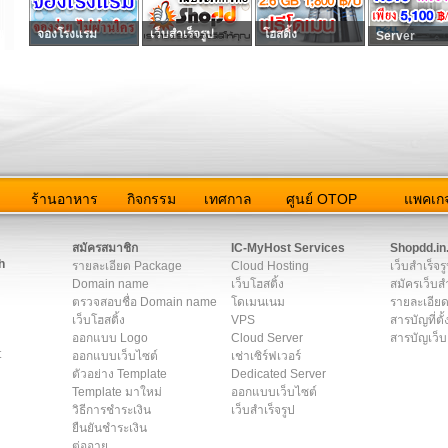
จองโรงแรม
เว็บสำเร็จรูป
โฮสติ้ง
Server
ว
ร้านอาหาร
กิจกรรม
เทศกาล
ศูนย์ OTOP
แพคเกจ
ต่อเรา
|
แผนผัง
|
ข่าวสาร
|
User Agreement
|
Privacy Policy
|
โฆษณา
สมัครสมาชิก
IC-MyHost Services
Shopdd.in
h
รายละเอียด Package
Cloud Hosting
เว็บสำเร็จร
Domain name
เว็บโฮสติ้ง
สมัครเว็บสำ
ตรวจสอบชื่อ Domain name
โดเมนเนม
รายละเอียด
เว็บโฮสติ้ง
VPS
สารบัญที่ตั้
ออกแบบ Logo
Cloud Server
สารบัญเว็บ
t
ออกแบบเว็บไซต์
เช่าเซิร์ฟเวอร์
ตัวอย่าง Template
Dedicated Server
Template มาใหม่
ออกแบบเว็บไซต์
วิธีการชำระเงิน
เว็บสำเร็จรูป
ยืนยันชำระเงิน
ต่ออายุ