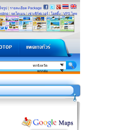
็จรูป
|
รายละเอียด Package
sting
|
จดโดเมน
|
เช่าเซิร์ฟเวอร์
|
โฮสติ้ง
|
VPS ไทย