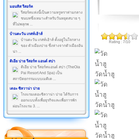
มอนทิส รีสอร์ท
รีสอร์ทแห่งนี้เป็นความหรูหราท่ามกลาง
ชนบทซึ่งเหมาะสำหรับวันหยุดสบาย ๆ
ที่ไม่พลุกพ ...
บ้านตะวัน เกสท์เฮ้าส์
บ้านตะวัน เกสท์เฮ้าส์ ตั้งอยู่ในใจกลาง
Rating : 7/10
ของ ตัวเมืองปาย ซึ่งห่างจากตัวเมืองอัน
น่า ...
ดิเอีย ปาย รีสอร์ท แอนด์ สปา
ดิเอีย ปาย รีสอร์ทแอนด์ สปา (TheOia
วัดน้ำฮู
Pai Resort And Spa) เป็น
สถาปัตยกรรมแบบเมดิเต ...
เดอะ ซิลวาน่า ปาย
โรงแรมเดอะซิลวาน่า ปาย ได้รับการ
ออกแบบทั้งเพื่อธุรกิจและเพื่อการพัก
วัดน้ำฮู
ผ่อนโรงแรม 3. ...
วัดน้ำฮู