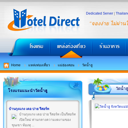
Dedicated Server
|
Thailan
"จองง่าย ไม่ผ่าน
Home
แหล่งท่องเที่ยว
แม่ฮ่องสอน
วัดน้ำฮู
วัดน้ำฮ
โรงแรมแนะนำวัดน้ำฮู
บ้านกุงแกง เดอ ปาย รีสอร์ท
บ้านกุงแกง เดอ ปาย รีสอร์ท เป็นรีสอร์ท
เปิดใหม่ ท่ามกลางความงดงามของ
ขุนเขา ท้องทุ ...