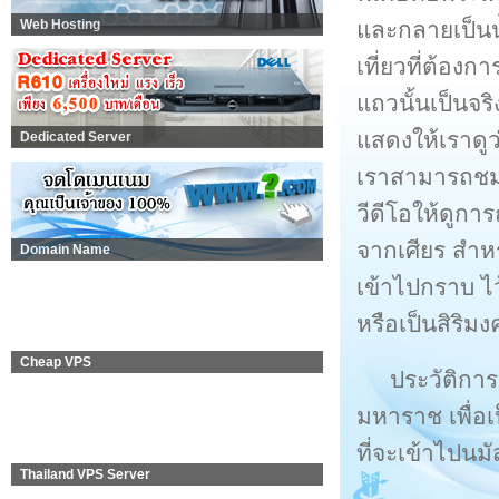
และกลายเป็นน้
Web Hosting
เที่ยวที่ต้องก
แถวนั้นเป็นจริ
แสดงให้เราดูว
Dedicated Server
เราสามารถชมได
วีดีโอให้ดูกา
จากเศียร สำหรั
Domain Name
เข้าไปกราบ ไว
หรือเป็นสิริม
Cheap VPS
ประวัติการ
มหาราช เพื่อ
ที่จะเข้าไปนม
Thailand VPS Server