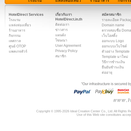
โรงแรม
แหล่งท่องเที่ยว
ร้านอาหาร
กิจกรร
สมาชิก
|
เกี่ยวกับเรา
|
ติดต่อเรา
|
แผนผัง
|
ข่าวสาร
|
User A
HotelDirect Services
เกี่ยวกับเรา
สมัครสมาชิก
HotelDirect.in.th
โรงแรม
รายละเอียด Packa
ติดต่อเรา
แหล่งท่องเที่ยว
Domain name
ข่าวสาร
ร้านอาหาร
ตรวจสอบชื่อ Dom
แผนผัง
กิจกรรม
เว็บโฮสติ้ง
โฆษณา
เทศกาล
ออกแบบ Logo
User Agreement
ศูนย์ OTOP
ออกแบบเว็บไซต์
Privacy Policy
แพคเกจทัวร์
ตัวอย่าง Template
สมาชิก
Template มาใหม่
วิธีการชำระเงิน
ยืนยันชำระเงิน
ต่ออายุ
"Our infrastructure is secured 
Copyright © 1995-2026 Ideal Creation Center Co., Ltd. All Rights 
Use of this Web site constitutes accep