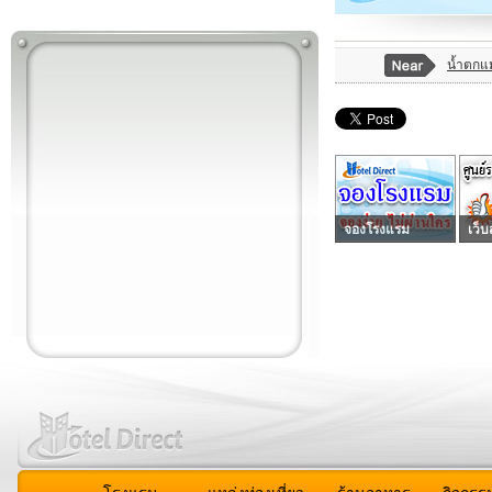
น้ำตกแม
จองโรงแรม
เว็บ