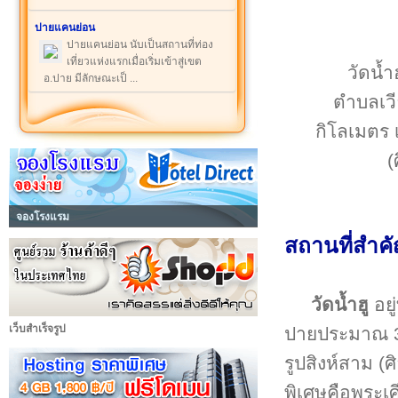
ปายแคนย่อน
ปายแคนย่อน นับเป็นสถานที่ท่อง
เที่ยวแห่งแรกเมื่อเริ่มเข้าสู่เขต
วัดน้ำฮ
อ.ปาย มีลักษณะเป็ ...
ตำบลเว
กิโลเมตร เ
(
จองโรงแรม
สถานที่สำค
วัดน้ำฮู
อยู
เว็บสำเร็จรูป
ปายประมาณ 3 ก
รูปสิงห์สาม (
พิเศษคือพระเศ