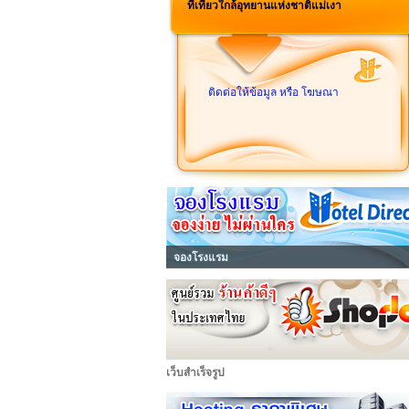
ที่เที่ยวใกล้อุทยานแห่งชาติแม่เงา
ติดต่อให้ข้อมูล หรือ โฆษณา
จองโรงแรม
เว็บสำเร็จรูป