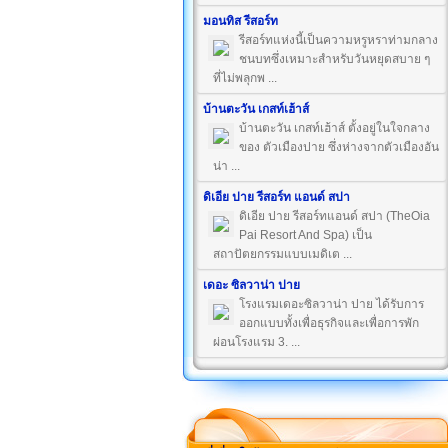
มอนทิส รีสอร์ท
รีสอร์ทแห่งนี้เป็นความหรูหราท่ามกลาง
ชนบทซึ่งเหมาะสำหรับวันหยุดสบาย ๆ
ที่ไม่พลุกพ ...
บ้านตะวัน เกสท์เฮ้าส์
บ้านตะวัน เกสท์เฮ้าส์ ตั้งอยู่ในใจกลาง
ของ ตัวเมืองปาย ซึ่งห่างจากตัวเมืองอัน
น่า ...
ดิเอีย ปาย รีสอร์ท แอนด์ สปา
ดิเอีย ปาย รีสอร์ทแอนด์ สปา (TheOia
Pai Resort And Spa) เป็น
สถาปัตยกรรมแบบเมดิเต ...
เดอะ ซิลวาน่า ปาย
โรงแรมเดอะซิลวาน่า ปาย ได้รับการ
ออกแบบทั้งเพื่อธุรกิจและเพื่อการพัก
ผ่อนโรงแรม 3. ...