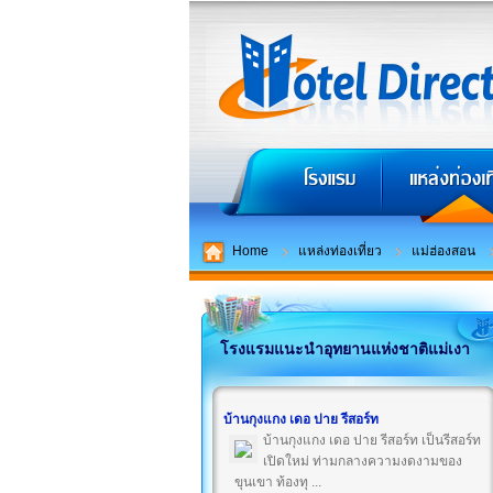
Home
แหล่งท่องเที่ยว
แม่ฮ่องสอน
โรงแรมแนะนำอุทยานแห่งชาติแม่เงา
บ้านกุงแกง เดอ ปาย รีสอร์ท
บ้านกุงแกง เดอ ปาย รีสอร์ท เป็นรีสอร์ท
เปิดใหม่ ท่ามกลางความงดงามของ
ขุนเขา ท้องทุ ...