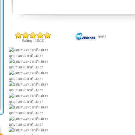
9983
Rating : 10/10
อุทยานแห่งชาติแม่เงา
อุทยานแห่งชาติแม่เงา
อุทยานแห่งชาติแม่เงา
อุทยานแห่งชาติแม่เงา
อุทยานแห่งชาติแม่เงา
อุทยานแห่งชาติแม่เงา
อุทยานแห่งชาติแม่เงา