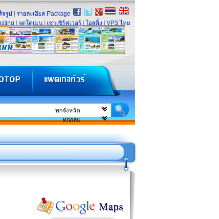
็จรูป
|
รายละเอียด Package
sting
|
จดโดเมน
|
เช่าเซิร์ฟเวอร์
|
โฮสติ้ง
|
VPS ไทย