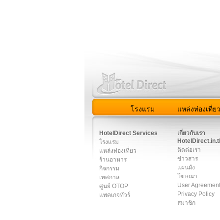
โรงแรม
แหล่งท่องเที่ย
สมาชิก
|
เกี่ยวกับเรา
|
ติด
HotelDirect Services
เกี่ยวกับเรา
HotelDirect.in.t
โรงแรม
ติดต่อเรา
แหล่งท่องเที่ยว
ข่าวสาร
ร้านอาหาร
แผนผัง
กิจกรรม
โฆษณา
เทศกาล
User Agreemen
ศูนย์ OTOP
Privacy Policy
แพคเกจทัวร์
สมาชิก