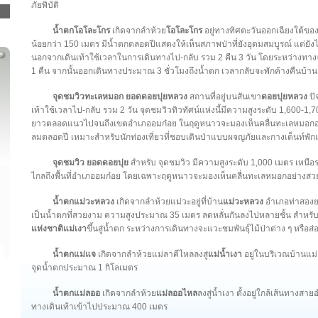
ภัยพิบัติ
น้ำตกโอโละโกร
เกิดจากลำห้วย
โอโละโกร
อยู่ทางทิศตะวันออกเฉียงใต้ของพ
น้อยกว่า 150 เมตร มีน้ำตกตลอดปีแสดงให้เห็นสภาพป่าที่ยังอุดมสมบูรณ์ แต่ยังไ
นอกจากเดินเท้าใช้เวลาในการเดินทางไป-กลับ รวม 2 คืน 3 วัน โดยระหว่างทางจะ
1 คืน จากนั้นออกเดินทางประมาณ 3 ชั่วโมงถึงน้ำตก เวลากลับจะพักค้างคืนบ้าน
จุดชมวิวทะเลหมอก ยอดดอยปุยหลวง
สถานที่อยู่บนสันเขา
ดอยปุยหลวง
ปั
เท้าใช้เวลาไป-กลับ รวม 2 วัน จุดชมวิวทิวทัศน์แห่งนี้มีความสูงระดับ 1,600
ยาวตลอดแนวไปจนถึงเขตอำเภออมก๋อย ในฤดูหนาวจะมองเห็นคลื่นทะเลหมอกอ
ลมตลอดปี เหมาะสำหรับนักท่องเที่ยวที่ชอบเดินป่าแบบผจญภัยและกางเต็นท์พั
จุดชมวิว ยอดดอยปุย
สำหรับ จุดชมวิว มีความสูงระดับ 1,000 เมตร เหนื
ไกลถึงพื้นที่อำเภออมก๋อย โดยเฉพาะฤดูหนาวจะมองเห็นคลื่นทะเลหมอกอย่าง
น้ำตกแม่วะหลวง
เกิดจากลำห้วยแม่วะอยู่ที่บ้าน
แม่วะหลวง
อำเภอท่าสอง
เป็นน้ำตกที่สวยงาม ความสูงประมาณ 35 เมตร ลดหลั่นกันลงไปหลายชั้น สำหรับเ
แห่งชาติแม่เงา
ขึ้นสู่น้ำตก ระหว่างการเดินทางจะแวะชมพันธุ์ไม้ป่าต่าง ๆ หรือส่อ
น้ำตกแม่แจ
เกิดจากลำห้วยแม่ลาคีไหลลงสู่
แม่น้ำเงา
อยู่ในบริเวณบ้านแม
จุดน้ำตกประมาณ 1 กิโลเมตร
น้ำตกแม่ลออ
เกิดจากลำห้วย
แม่ลออไหล
ลงสู่น้ำเงา ตั้งอยู่ใกล้เส้นทางส
ทางเดินเท้าเข้าไปประมาณ 400 เมตร