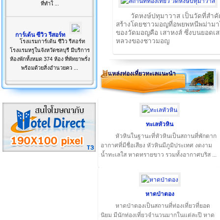
ที่ทำใ ...
วัดหงษ์ปทุมาวาส เป็นวัดที่สำคั
สร้างโดยชาวมอญที่อพยพหนีพม่ามาไท
ของวัดมอญคือ เสาหงส์ ซึ่งบนยอดเสา
การ์เด้น ซีวิว รีสอร์ท
หลวงของชาวมอญ
โรงแรมการ์เด้น ซีวิว รีสอร์ท
โรงแรมหรูในจังหวัดชลบุรี มีบริการ
ห้องพักทั้งหมด 374 ห้อง ที่พัทยาพรั่ง
พร้อมด้วยสิ่งอำนวยคว ...
แหล่งท่องเที่ยวทะเลแนะนำ
ทะเลหัวหิน
หัวหินในฐานะที่หัวหินเป็นสถานที่พักตาก
อากาศที่มีชื่อเสียง หัวหินมีภูมิประเทศ งดงาม
น้ำทะเลใส หาดทรายขาว รวมทั้งอากาศบริส ...
หาดป่าตอง
หาดป่าตองเป็นสถานที่ท่องเที่ยวที่ยอด
นิยม มีนักท่องเที่ยวจำนวนมากในแต่ละปี หาด