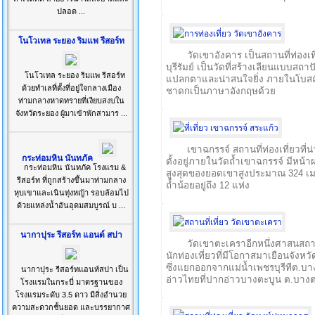
ปลอด ...
โนโวเทล ระยอง ริมแพ รีสอร์ท
วัดเขาอังคาร เป็นสถานที่ท่องเท
บุรีรัมย์ เป็นวัดที่สร้างเลียนแบบ
โนโวเทล ระยอง ริมแพ รีสอร์ท
แปลกตาและน่าสนใจยิ่ง ภายในโบสถ์
ด้วยทำเลที่ตั้งที่อยู่ใจกลางเมือง
ชาดกเป็นภาษาอังกฤษด้วย
ท่ามกลางหาดทรายที่เงียบสงบใน
จังหวัดระยอง ผู้มาเข้าพักสามาร ...
เขาฉกรรจ์ สถานที่ท่องเที่ยวที่
กระท่อมหิน นันทภัค
ตั้งอยู่ภายในวัดถ้ำเขาฉกรรจ์ มีหน้าผ
กระท่อมหิน นันทภัค โรงแรม &
สูงสุดของยอดเขาสูงประมาณ 324 เม
รีสอร์ท ที่ถูกสร้างขึ้นมาท่ามกลาง
ถ้ำน้อยอยู่ถึง 12 แห่ง
หุบเขาและเนินทุ่งหญ้า รอบล้อมไป
ด้วยแหล่งน้ำอันอุดมสมบูรณ์ บ ...
นากาปุระ รีสอร์ท แอนด์ สปา
วัดเขาตะเคราอีกหนึ่งศาสนสถ
นักท่องเที่ยวที่มีโอกาสมาเยือนจังหว
ซึ่งแยกออกจากแม่น้ำเพชรบุรีทีต.บา
นากาปุระ รีสอร์ทแอนท์สปา เป็น
อ่าวไทยที่ปากอ่าวบางตะบูน ต.บาง
โรงแรมในกระบี่ มาตรฐานของ
โรงแรมระดับ 3.5 ดาว มีสิ่งอำนวย
ความสะดวกชั้นยอด และบรรยากาศ