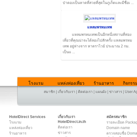
ป่าตองเป็นหาดที่สวยที่สุดในภูเก็ตและมีชื่อเ ...
แหลมพรหมเทพ
แหลมพรหมเทพเป็นอีกหนึ่งสถานที่ท่อง
เที่ยวที่คุณน่าจะได้ลองไปสักครั้ง แหลมพรหม
เทพ อยู่ห่างจาก หาดราไวย์ ประมาณ 2 กม.
เป็นแ ...
โรงแรม
แหล่งท่องเที่ยว
ร้านอาหาร
กิจกรร
สมาชิก
|
เกี่ยวกับเรา
|
ติดต่อเรา
|
แผนผัง
|
ข่าวสาร
|
User A
HotelDirect Services
เกี่ยวกับเรา
สมัครสมาชิก
HotelDirect.in.th
โรงแรม
รายละเอียด Packa
ติดต่อเรา
แหล่งท่องเที่ยว
Domain name
ข่าวสาร
ร้านอาหาร
ตรวจสอบชื่อ Dom