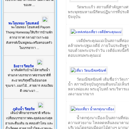
ของท ...
วัดพระแก้ว สถานที่สำคัญทางศ
พระพุทธมหามณีรัตนปฏิมากรที่ประดิ
ปัจจุบัน
พะโยมทอง โฮมสเตย์
พะโยมทอง โฮมสเตย์ Payom
Thong Homestayให้บริการบ้านพัก
ตากอากาศ กลางอ่าวเกาะยอ
เจดีย์พระคุณแม่เป็นสถานที่ท่องเ
สังสรรค์เป็นหมู่คณะหรือครอบครัว
คล้ายพระปฐมเจดีย์ ภายในประดิษฐา
ในบรรยากา ...
รอบด้วยพระประจำวัน เจดีย์แห่งนี้สร้า
ตอบแทนพระคุณแม่
อิงธาร รีสอร์ท
มาสัมผัสกับบ้านไม้สวยริมน้ำ
ท่ามกลางบรรยากาศธรรมชาติที่
วัดมณีชลขัณฑ์ เดิมชื่อว่าวัดเก
สะอาดบริสุทธิ์ในอ้อมกอด
น้ำ สภาพปัจจุบันถูกถมดินจนไม่เห็นร่อ
ขุนเขา..แมกไม้...สายธาร สงบเงียบ
หลวงพ่อแสง พระอุโบสถ์ พระวิหารและ
ดี เหมาะมา ...
งดงามมากมาก
ภูต้นน้ำ รีสอร์ท
เดินป่าศึกษาธรรมชาติ หรือจะ
น้ำตกทุ่งนาเมืองเป็นสถานที่ท่อ
เปลี่ยนบรรยากาศตะลุยล่องแก่งสุด
ความสวยงาม ไหลลดหลั่นลงมาตามโข
ฮาและตื่นเต้น ณ คลองลำโลน และ
บริเวณโดยรอบมีดอกไม้ต่างๆ มากม
ถ้ำเจ็ดคต สายธารน้ำใสสะอาดและ