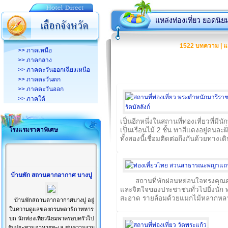
แหล่งท่องเที่ยว ยอดนิย
1522 บทความ | แ
>> ภาคเหนือ
>> ภาคกลาง
>> ภาคตะวันออกเฉียงเหนือ
>> ภาคตะวันตก
>> ภาคตะวันออก
>> ภาคใต้
เป็นอีกหนึ่งในสถานที่ท่องเที่ยวที่มี
โรงแรมราคาพิเศษ
เป็นเรือนไม้ 2 ชั้น ทาสีแดงอยู่คนละ
ทั้งสองนี้เชื่อมติดต่อถึงกันด้วยทา
บ้านพัก สถานตากอากาศ บางปู
สถานที่พักผ่อนหย่อนใจทรงคุณค
และจิตใจของประชาชนทั่วไปยิ่งนัก
สะอาด รายล้อมด้วยแมกไม้หลากหลายช
บ้านพักสถานตากอากาศบางปู อยู่
ในความดูแลของกรมพลาธิกาทหาร
บก นักท่องเที่ยวนิยมพาครอบครัวไป
รับประทานอาหารทะเล ชมความงาม