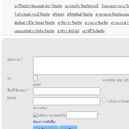
มารีไทม์ปาร์คแอนด์ สปา รีสอร์ท
เมาเท่นวิว รีสอร์ทกระบี่
โรงแรมอ่าวนาง วิล
ไวท์ แซนด์ กระบี่ รีสอร์ท
ศรีเพชร
ศรีสุขสันต์ รีสอร์ท
ศาลาทะเล รีสอร์ทแอน
อัยลันดา อีโค วิลเลจ รีสอร์ท
อารีธารา รีสอร์ท
อ่าวนาง ซันเซ็ท
อ่าวนาง พาร
เอมเมอรัลด์ การ์เด้น รีสอร์ท
ฮาลีวา ซันไชน์
เฮาร์ดี้ รีแล็คซิ่ง
ข้อความ
*
รูป
นามสกุล .jpg, .gif
pixel
ชื่อที่ใช้แสดง
*
Email
แจ้งทาง Email
ความลับ)
*
ต้องการรหัสอื่น