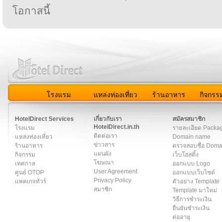
โอกาสนี้
โรงแรม
แหล่งท่องเที่ยว
ร้านอาหาร
กิจกรร
สมาชิก
|
เกี่ยวกับเรา
|
ติดต่อเรา
|
แผนผัง
|
ข่าวสาร
|
User A
HotelDirect Services
เกี่ยวกับเรา
สมัครสมาชิก
HotelDirect.in.th
โรงแรม
รายละเอียด Packa
ติดต่อเรา
แหล่งท่องเที่ยว
Domain name
ข่าวสาร
ร้านอาหาร
ตรวจสอบชื่อ Dom
แผนผัง
กิจกรรม
เว็บโฮสติ้ง
โฆษณา
เทศกาล
ออกแบบ Logo
User Agreement
ศูนย์ OTOP
ออกแบบเว็บไซต์
Privacy Policy
แพคเกจทัวร์
ตัวอย่าง Template
สมาชิก
Template มาใหม่
วิธีการชำระเงิน
ยืนยันชำระเงิน
ต่ออายุ