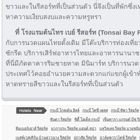
ขาวและในรีสอร์ทที่เป็นส่วนตัว นี่จึงเป็นที่พักซึ่ง
หาความเงียบสงบและความหรูหรา
ที่ โรงแรมต้นไทร เบย์ รีสอร์ท
(Tonsai Bay 
กับการนวดแผนไทยดั้งเดิม มีโต๊ะบริการท่องเที
ซักรีด บริการเสิร์ฟอาหารไทยและอาหารนานาชา
ที่นี่มีภัตตาคารริมชายหาด มินิมาร์ท บริการน
ประเทศไว้คอยอำนวยความสะดวกแก่แขกผู้เข้าพั
หาดทรายสีขาวและในรีสอร์ทที่เป็นส่วนตัว
กระบี่ โกลเด้น ฮิลล์
กระบี่ โคซี่ เพลส
กระบี่ ทิพา รีสอร์ท
ซันดา รีสอร์ท
ซิตี้ โฮเต็ล กระบี่
เซ็นทารา แกรนด์ บีช รีส
ทิมเบอร์เฮาส์ รีสอร์ท
นากาปุระ รีสอร์ท แอนด์ สปา
บลูวิลเลจ รีสอร์ท บายชน
เบสท์เวสเทิร์น บ้านอ่าวนาง รีสอร์ท
ปกาสัย รีสอร์ท
ปาล์มพาราไดซ์ รีสอร์ท