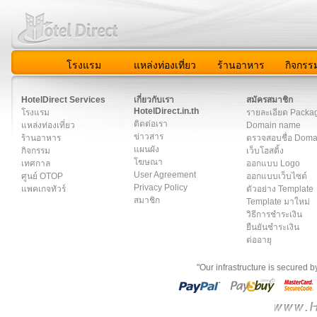
โรงแรม
แหล่งท่องเที่ยว
ร้านอาหาร
กิจกรร
สมาชิก
|
เกี่ยวกับเรา
|
ติดต่อเรา
|
แผนผัง
|
ข่าวสาร
|
User A
HotelDirect Services
เกี่ยวกับเรา
สมัครสมาชิก
HotelDirect.in.th
โรงแรม
รายละเอียด Packa
ติดต่อเรา
แหล่งท่องเที่ยว
Domain name
ข่าวสาร
ร้านอาหาร
ตรวจสอบชื่อ Dom
แผนผัง
กิจกรรม
เว็บโฮสติ้ง
โฆษณา
เทศกาล
ออกแบบ Logo
User Agreement
ศูนย์ OTOP
ออกแบบเว็บไซต์
Privacy Policy
แพคเกจทัวร์
ตัวอย่าง Template
สมาชิก
Template มาใหม่
วิธีการชำระเงิน
ยืนยันชำระเงิน
ต่ออายุ
"Our infrastructure is secured 