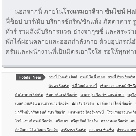
นอกจากนี้ ภายใน
โรงแรม
ฮาลีวา ซันไชน์
Ha
ฟี่ช็อป บาร์/ผับ บริการซักรีด/ซักแห้ง ภัตตาคาร 
ทัวร์ รวมถึงมีบริการนวด อ่างจากุซซี่ และสระว่า
พักได้ผ่อนคลายและออกกำลังกาย ด้วยอุปกรณ
ครันและพนักงานที่เป็นมิตรเอาใจใส่ รอให้ทุกท่า
กระบี่ โกลเด้น ฮิลล์
กระบี่ โคซี่ เพลส
กระบี่ ทิพา รีสอร์ท
ซันดา รีสอร์ท
ซิตี้ โฮเต็ล กระบี่
เซ็นทารา แกรนด์ บีช รีส
ต้นไทรเบย์ รีสอร์ท
ทิมเบอร์เฮาส์ รีสอร์ท
นากาปุระ รีสอร์ท แอนด์ สปา
บลูวิ
เบสท์เวสเทิร์น บ้านอ่าวนาง รีสอร์ท
ปกาสัย รีสอร์ท
ปาล์มพาราไดซ์ รีสอร์ท
มารีไทม์ปาร์คแอนด์ สปา รีสอร์ท
เมาเท่นวิว รีสอร์ทกระบี่
โรงแรมอ่าวนาง วิล
ไวท์ แซนด์ กระบี่ รีสอร์ท
ศรีเพชร
ศรีสุขสันต์ รีสอร์ท
ศาลาทะเล รีสอร์ทแอน
อัยลันดา อีโค วิลเลจ รีสอร์ท
อารีธารา รีสอร์ท
อ่าวนาง ซันเซ็ท
อ่าวนาง พาร