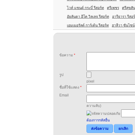
ไวท์ แซนด์ กระบี่ รีสอร์ท
ศรีเพชร
ศรีสุขสัน
อัยลันดา อีโค วิลเลจ รีสอร์ท
อารีธารา รีสอร
เอมเมอรัลด์ การ์เด้น รีสอร์ท
ฮาลีวา ซันไชน์
ข้อความ
*
รูป
pixel
ชื่อที่ใช้แสดง
*
Email
ความลับ)
ต้องการรหัสอื่น
ส่งข้อความ
ยกเลิก