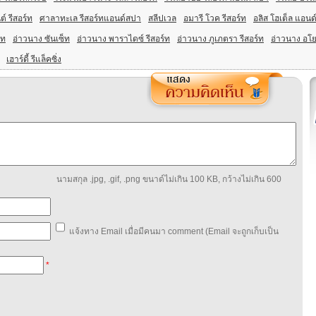
ต์ รีสอร์ท
ศาลาทะเล รีสอร์ทแอนด์สปา
สลีปเวล
อมารี โวค รีสอร์ท
อลิส โฮเต็ล แอนด
์ท
อ่าวนาง ซันเซ็ท
อ่าวนาง พาราไดซ์ รีสอร์ท
อ่าวนาง ภูเภตรา รีสอร์ท
อ่าวนาง อโย
เฮาร์ดี้ รีแล็คซิ่ง
นามสกุล .jpg, .gif, .png ขนาด์ไม่เกิน 100 KB, กว้างไม่เกิน 600
แจ้งทาง Email เมื่อมีคนมา comment (Email จะถูกเก็บเป็น
*