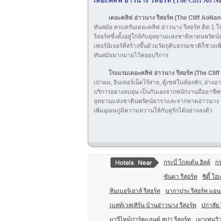
เดอะคลิฟ อ่าวนาง รีสอร์ท (The Cliff Ao Na
เดอะคลิฟ อ่าวนาง รีสอร์ท (The Cliff AoNa
ทันสมัย ครบครัน
เดอะคลิฟ อ่าวนาง รีสอร์ท ติด 1 ใ
รีสอร์ทซึ่งตั้งอยู่ใกล้กับอุทยานแห่งชาติหาดน
เฟอร์นิเจอร์ที่สร้างขึ้นด้วยวัตถุดิบธรรมชาติก็ช่ว
ทันสมัยมากมายไว้คอยบริการ
โรงแรมเดอะคลิฟ อ่าวนาง รีสอร์ท (The Cli
เป่าผม, อินเทอร์เน็ตไร้สาย, ตู้เซฟในห้องพัก, อ่าง
บริการอย่างอบอุ่น เป็นกันเองจากพนักงานมืออาชี
อุทยานแห่งชาตินพรัตน์ธาราและจากหาดอ่าวนาง น
เพิ่มอุณหภูมิความหวานให้กับคู่รักได้อย่างลงตัว
กระบี่ โกลเด้น ฮิลล์
กร
ซันดา รีสอร์ท
ซิตี้ โฮ
ทิมเบอร์เฮาส์ รีสอร์ท
นากาปุระ รีสอร์ท แอน
เบสท์เวสเทิร์น บ้านอ่าวนาง รีสอร์ท
ปกาสัย 
มารีไทม์ปาร์คแอนด์ สปา รีสอร์ท
เมาเท่นวิว