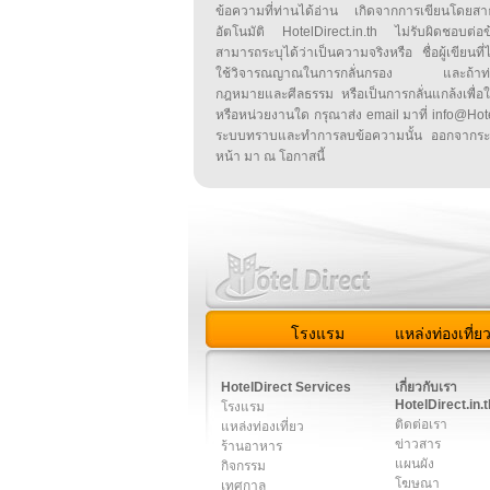
ข้อความที่ท่านได้อ่าน เกิดจากการเขียนโดย
อัตโนมัติ HotelDirect.in.th ไม่รับผิดชอบต่อ
สามารถระบุได้ว่าเป็นความจริงหรือ ชื่อผู้เขียนที่ได
ใช้วิจารณญาณในการกลั่นกรอง และถ้าท่านพ
กฎหมายและศีลธรรม หรือเป็นการกลั่นแกล้งเพื่อ
หรือหน่วยงานใด กรุณาส่ง email มาที่ info@HotelD
ระบบทราบและทำการลบข้อความนั้น ออกจากระ
หน้า มา ณ โอกาสนี้
โรงแรม
แหล่งท่องเที่ย
สมาชิก
|
เกี่ยวกับเรา
|
ติด
HotelDirect Services
เกี่ยวกับเรา
HotelDirect.in.t
โรงแรม
ติดต่อเรา
แหล่งท่องเที่ยว
ข่าวสาร
ร้านอาหาร
แผนผัง
กิจกรรม
โฆษณา
เทศกาล