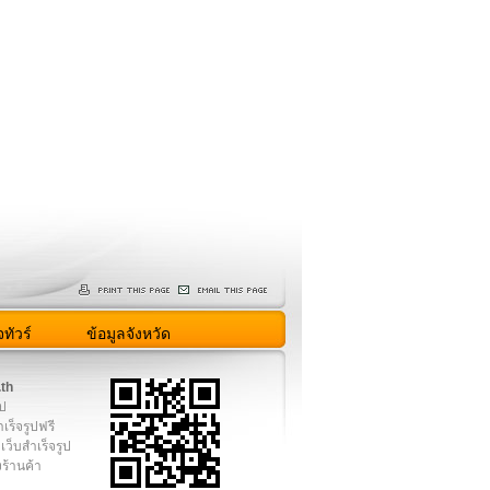
ทัวร์
ข้อมูลจังหวัด
.th
ูป
เร็จรูปฟรี
เว็บสำเร็จรูป
งร้านค้า