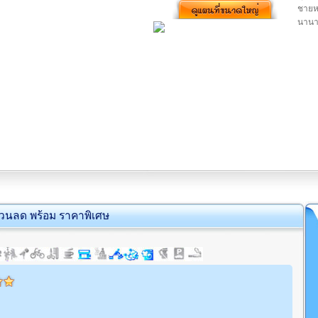
ชายห
นานาช
่วนลด พร้อม ราคาพิเศษ