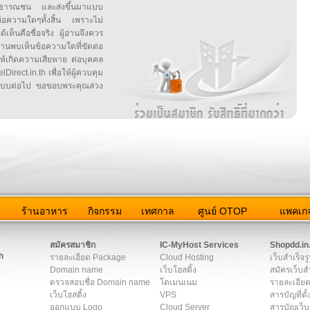
สาธารณชน และส่งขึ้นมาแบบ
ข้อความใดๆทั้งสิ้น เพราะไม่
้เห็นคือชื่อจริง ผู้อ่านจึงควร
บเห็นข้อความใดที่ขัดต่อ
ให้เกิดความเสียหาย ต่อบุคคล
irect.in.th เพื่อให้ผู้ควบคุม
บบต่อไป ขอขอบพระคุณล่วง
ว
ร้านอาหาร
กิจกรรม
เทศกาล
ศูนย์ OTOP
แพคเกจ
ต่อเรา
|
แผนผัง
|
ข่าวสาร
|
User Agreement
|
Privacy Policy
|
โฆษณา
สมัครสมาชิก
IC-MyHost Services
Shopdd.in
h
รายละเอียด Package
Cloud Hosting
เว็บสำเร็จร
Domain name
เว็บโฮสติ้ง
สมัครเว็บสำ
ตรวจสอบชื่อ Domain name
โดเมนเนม
รายละเอียด
เว็บโฮสติ้ง
VPS
สารบัญที่ตั้
ออกแบบ Logo
Cloud Server
สารบัญเว็บ