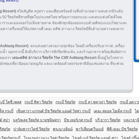
ng Resort)
ng Resort)
สไตล์บูติค หรูหรา และเพียบพร้อมด้วยสิ่งอำนวยความสะดวกมีระดับ
น 50 รีสอร์ทที่สวยที่สุดในประเทศไทย
พร้อมการออกแบบ และตบแต่งสไตล์ไทย
พรัตน์ธาราและมองออกไปเห็นชายหาด ห้องพักทุกห้องออกแบบด้วยศิลปะแบบไชยาและ
ยเพิ่มความรื่นรมย์ให้แก่สถานที่ เดอะ คลิฟ อ่าวนาง รีสอร์ทมีสิ่งอำนวยความสะดวก
ff AoNang Resort)
ตกแต่งอย่างสวยงามทุกห้อง โดยมี เครื่องปรับอากาศ, เครื่อง
อาบน้ำ นอกจากนี้ ยังมีบริการ บริการซักรีด/ซักแห้ง, และร้านอาหาร พร้อมสัมผัสการ
พของเรา
เดอะคลิฟ อ่าวนาง รีสอร์ท The Cliff AoNang Resort
ตั้งอยู่ไม่ไกลจาก
ักท่องเที่ยวนิยมมาผจญภัย และแวดล้อมด้วยธรรมชาติอันแสนงดงาม ที่จะช่วย
ะบี่ โคซี่ เพลส
กระบี่ ทิพา รีสอร์ท
กระบี่ รีสอร์ท
กระบี่ ลา พลาญ่า รีสอร์ท
กระบี่ อควา
เต็ล กระบี่
เซ็นทารา แกรนด์ บีช รีสอร์ท แอนด์ วิลล่า กระบี่
เดอะ สมอล โฮเต็ล กระบี่
ได
ด์ สปา
บลูวิลเลจ รีสอร์ท บายชนินทรา
บีช เทอร์เรส กระบี่
บุรี ธารา รีสอร์ท
บุหงาธานี
รีสอร์ท
ปาล์มพาราไดซ์ รีสอร์ท
พระนางอินน์
พาวิเลี่ยนควีนเบย์
พีพี เดอะ บีช รีสอร์ท
 รีสอร์ทกระบี่
โรงแรมอ่าวนาง วิลล่ารีสอร์ท
ไร่เลย์ เบย์ รีสอร์ท แอนด์ สปา
ไร่เลย์ ปริ