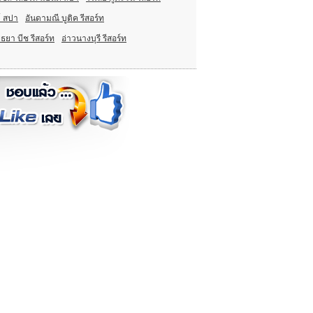
์ สปา
อันดามณี บูติค รีสอร์ท
ธยา บีช รีสอร์ท
อ่าวนางบุรี รีสอร์ท