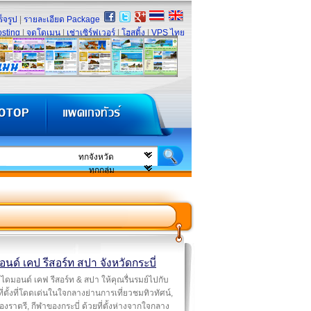
็จรูป
|
รายละเอียด Package
sting
|
จดโดเมน
|
เช่าเซิร์ฟเวอร์
|
โฮสติ้ง
|
VPS ไทย
นด์ เคป รีสอร์ท สปา จังหวัดกระบี่
ไดมอนด์ เคฟ รีสอร์ท & สปา ให้คุณรื่นรมย์ไปกับ
ี่ตั้งที่โดดเด่นในใจกลางย่านการเที่ยวชมทิวทัศน์,
องราตรี, กีฬาของกระบี่ ด้วยที่ตั้งห่างจากใจกลาง