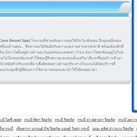
Cave Resort Spa)
โรงแรมที่ช่วยเติมความสุขให้กับวัน พักผ่อน อีกมุมหนึ่งของ
มือนบ้านคุณ... ซึ่งท่านจะได้สัมผัสกับความงดงามตามธรรมชาติ พร้อมห้องพักที่
บังกาโลตั้งอยู่ทางด้านตะวันออกของแหลมอ่าวไร่เล บังกาโลทุกห้องอยู่ไม่ไกล
โอ่โถ่งของห้องจะทำให้คุณรู้สึกสบายและสงบตั้งแต่วินาทีแรกที่คุณก้าวเข้ามา
ี่นำสมัยสำหรับแขกที่มาเพื่อติดต่อทางด้านธุรกิจ ทางโรงแรมได้จัดบริการที่
องประชุมซึ่งผู้ที่ต้องการใช้สามารถจองและเข้าใช้ได้ตลอดเวลา
ะบี่ โคซี่ เพลส
กระบี่ ทิพา รีสอร์ท
กระบี่ รีสอร์ท
กระบี่ ลา พลาญ่า รีสอร์ท
กระบี่ อควา
เต็ล กระบี่
เซ็นทารา แกรนด์ บีช รีสอร์ท แอนด์ วิลล่า กระบี่
เดอะ คลิฟ อ่าวนาง รีสอร์ท