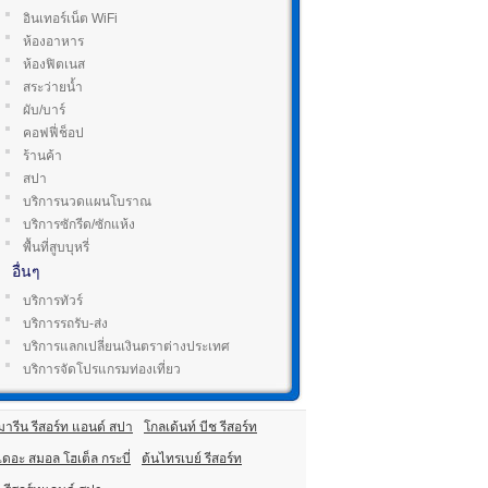
อินเทอร์เน็ต WiFi
ห้องอาหาร
ห้องฟิตเนส
สระว่ายน้ำ
ผับ/บาร์
คอฟฟี่ช็อป
ร้านค้า
สปา
บริการนวดแผนโบราณ
บริการซักรีด/ซักแห้ง
พื้นที่สูบบุหรี่
อื่นๆ
บริการทัวร์
บริการรถรับ-ส่ง
บริการแลกเปลี่ยนเงินตราต่างประเทศ
บริการจัดโปรแกรมท่องเที่ยว
มารีน รีสอร์ท แอนด์ สปา
โกลเด้นท์ บีช รีสอร์ท
เดอะ สมอล โฮเต็ล กระบี่
ต้นไทรเบย์ รีสอร์ท