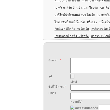
ทิมเบอร์เฮาส์ รีสอร์ท
นากาปุระ รีสอร์ท แอน
เบสท์เวสเทิร์น บ้านอ่าวนาง รีสอร์ท
ปกาสัย 
มารีไทม์ปาร์คแอนด์ สปา รีสอร์ท
เมาเท่นวิว
ไวท์ แซนด์ กระบี่ รีสอร์ท
ศรีเพชร
ศรีสุขสัน
อัยลันดา อีโค วิลเลจ รีสอร์ท
อารีธารา รีสอร
เอมเมอรัลด์ การ์เด้น รีสอร์ท
ฮาลีวา ซันไชน์
ข้อความ
*
รูป
pixel
ชื่อที่ใช้แสดง
*
Email
ความลับ)