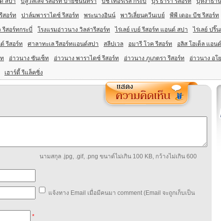
ด์ สปา
บลูวิลเลจ รีสอร์ท บายชนินทรา
บีช เทอร์เรส กระบี่
บุรี ธารา รีสอร์ท
บุหงาธานี
รีสอร์ท
ปาล์มพาราไดซ์ รีสอร์ท
พระนางอินน์
พาวิเลี่ยนควีนเบย์
พีพี เดอะ บีช รีสอร์ท
 รีสอร์ทกระบี่
โรงแรมอ่าวนาง วิลล่ารีสอร์ท
ไร่เลย์ เบย์ รีสอร์ท แอนด์ สปา
ไร่เลย์ ปริ
ต์ รีสอร์ท
ศาลาทะเล รีสอร์ทแอนด์สปา
สลีปเวล
อมารี โวค รีสอร์ท
อลิส โฮเต็ล แอนด
์ท
อ่าวนาง ซันเซ็ท
อ่าวนาง พาราไดซ์ รีสอร์ท
อ่าวนาง ภูเภตรา รีสอร์ท
อ่าวนาง อโย
เฮาร์ดี้ รีแล็คซิ่ง
นามสกุล .jpg, .gif, .png ขนาด์ไม่เกิน 100 KB, กว้างไม่เกิน 600
แจ้งทาง Email เมื่อมีคนมา comment (Email จะถูกเก็บเป็น
*