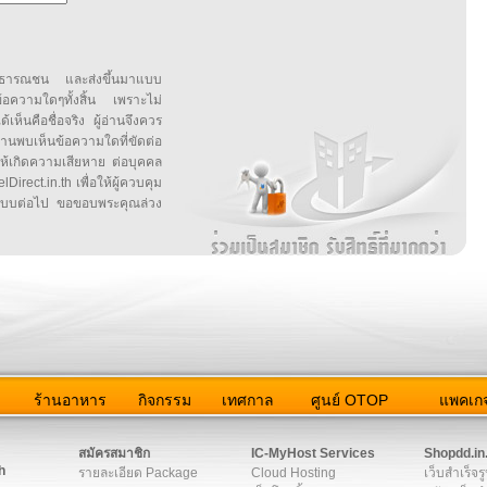
สาธารณชน และส่งขึ้นมาแบบ
ข้อความใดๆทั้งสิ้น เพราะไม่
้เห็นคือชื่อจริง ผู้อ่านจึงควร
บเห็นข้อความใดที่ขัดต่อ
ให้เกิดความเสียหาย ต่อบุคคล
irect.in.th เพื่อให้ผู้ควบคุม
บบต่อไป ขอขอบพระคุณล่วง
ว
ร้านอาหาร
กิจกรรม
เทศกาล
ศูนย์ OTOP
แพคเกจ
ต่อเรา
|
แผนผัง
|
ข่าวสาร
|
User Agreement
|
Privacy Policy
|
โฆษณา
สมัครสมาชิก
IC-MyHost Services
Shopdd.in
h
รายละเอียด Package
Cloud Hosting
เว็บสำเร็จร