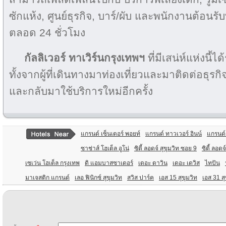
ซักแห้ง, ศูนย์ธุรกิจ, บาร์/ผับ และพนักงานต้อนรั
ตลอด 24 ชั่วโมง
กัลลิเวอร์ ทาเวิร์นกรุงเทพฯ
ที่มีเสน่ห์แห่งน
ทั้งจากผู้ที่เดินทางมาท่องเที่ยวและมาติดต่อธุรกิจ
และกลับมาใช้บริการใหม่อีกครั้ง
แกรนด์ เซ็นเตอร์ พอยท์
แกรนด์ ทาวเวอร์ อินน์
แกรนด์
ซาช่าส์ โฮเต็ล อูโน่
ซิตี้ ลอดจ์ สุขุมวิท ซอย 9
ซิตี้ ลอด
เซเว่น โฮเต็ล กรุงเทพ
ดิ แอมบาสซาเดอร์
เดอะ ดาวิน
เดอะ เดวิส
ไทปัน
มาเจสติก แกรนด์
เลอ ฟินิกซ์ สุขุมวิท
สวิส ปาร์ค
เอส 15 สุขุมวิท
เอส 31 สุ