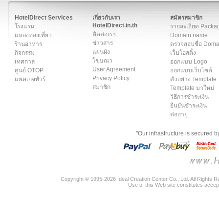
สมาชิก
|
เกี่ยวกับเรา
|
ติดต่อเรา
|
แผนผัง
|
ข่าวสาร
|
User A
HotelDirect Services
เกี่ยวกับเรา
สมัครสมาชิก
HotelDirect.in.th
โรงแรม
รายละเอียด Packa
ติดต่อเรา
แหล่งท่องเที่ยว
Domain name
ข่าวสาร
ร้านอาหาร
ตรวจสอบชื่อ Dom
แผนผัง
กิจกรรม
เว็บโฮสติ้ง
โฆษณา
เทศกาล
ออกแบบ Logo
User Agreement
ศูนย์ OTOP
ออกแบบเว็บไซต์
Privacy Policy
แพคเกจทัวร์
ตัวอย่าง Template
สมาชิก
Template มาใหม่
วิธีการชำระเงิน
ยืนยันชำระเงิน
ต่ออายุ
"Our infrastructure is secured 
Copyright © 1995-2026 Ideal Creation Center Co., Ltd. All Rights 
Use of this Web site constitutes accep