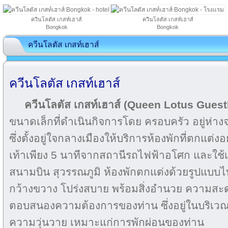
ควีนโลตัส เกสท์เฮาส์
ควีนโลตัส เกสท์เฮาส์
Bongkok
Bongkok
ควีนโลตัส เกสท์เฮาส์
ควีนโลตัส เกสท์เฮาส์
ควีนโลตัส เกสท์เฮาส์ (Queen Lotus Gues
ขนาดเล็กที่ดำเนินกิจการโดย ครอบครัว อยู่ห่า
ซึ่งตั้งอยู่ใจกลางเมืองให้บริการห้องพักที่ตกแต่งอย
เท้าเพียง 5 นาทีจากสถานีรถไฟฟ้าอโศก และใช้
สนามบิน สุวรรณภูมิ ห้องพักตกแต่งด้วยรูปแบบ
กว้างขวาง โปร่งสบาย พร้อมสิ่งอำนวย ความสะด
ตอบสนองความต้องการของท่าน ซึ่งอยู่ในบริเวณ
ความวุ่นวาย เหมาะแก่การพักผ่อนของท่าน