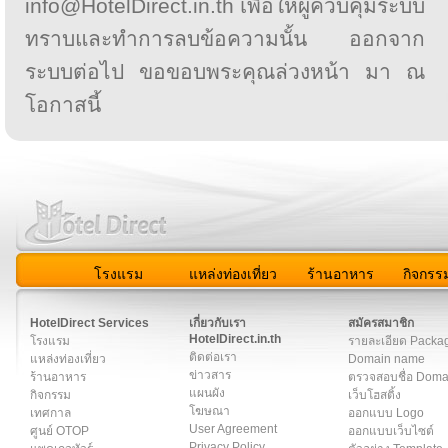
info@HotelDirect.in.th เพื่อให้ผู้ควบคุมระบบ
ทราบและทำการลบข้อความนั้น ออกจาก
ระบบต่อไป ขอขอบพระคุณล่วงหน้า มา ณ
โอกาสนี้
โรงแรม
แหล่งท่องเที่ยว
ร้านอาหาร
กิจกรร
สมาชิก
|
เกี่ยวกับเรา
|
ติดต่อเรา
|
แผนผัง
|
ข่าวสาร
|
User A
HotelDirect Services
เกี่ยวกับเรา
สมัครสมาชิก
HotelDirect.in.th
โรงแรม
รายละเอียด Packa
ติดต่อเรา
แหล่งท่องเที่ยว
Domain name
ข่าวสาร
ร้านอาหาร
ตรวจสอบชื่อ Dom
แผนผัง
กิจกรรม
เว็บโฮสติ้ง
โฆษณา
เทศกาล
ออกแบบ Logo
User Agreement
ศูนย์ OTOP
ออกแบบเว็บไซต์
Privacy Policy