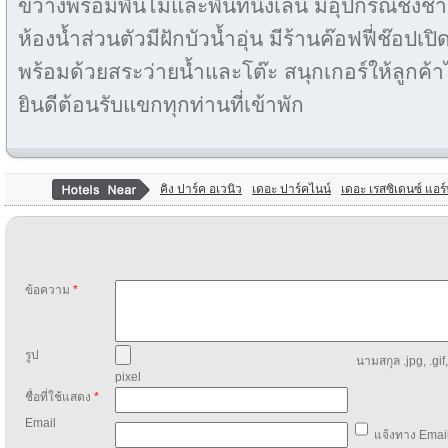
ขวางพร้อมพื้นไม้และพื้นที่นั่งเล่น มีอุปกรณ์
ห้องน้ำส่วนตัวมีฝักบัวน้ำอุ่น มีร้านค๊อฟฟี่ช๊อปเป
พร้อมด้วยสระว่ายน้ำและโต๊ะ สนุกเกอร์ให้ลูกค
ยินดีต้อนรับแขกทุกท่านที่เข้าพัก
คิง ปาร์ค อเวนิว
เดอะ ปาร์คไนน์
เดอะ เรสซิเดนซ์ แอร
ข้อความ
*
รูป
นามสกุล .jpg, .gif
pixel
ชื่อที่ใช้แสดง
*
Email
แจ้งทาง Email