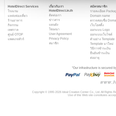
สมาชิก
|
เกี่ยวกับเรา
|
ติดต่อเรา
|
แผนผัง
|
ข่าวสาร
|
User A
HotelDirect Services
เกี่ยวกับเรา
สมัครสมาชิก
HotelDirect.in.th
โรงแรม
รายละเอียด Packa
ติดต่อเรา
แหล่งท่องเที่ยว
Domain name
ข่าวสาร
ร้านอาหาร
ตรวจสอบชื่อ Dom
แผนผัง
กิจกรรม
เว็บโฮสติ้ง
โฆษณา
เทศกาล
ออกแบบ Logo
User Agreement
ศูนย์ OTOP
ออกแบบเว็บไซต์
Privacy Policy
แพคเกจทัวร์
ตัวอย่าง Template
สมาชิก
Template มาใหม่
วิธีการชำระเงิน
ยืนยันชำระเงิน
ต่ออายุ
"Our infrastructure is secured 
Copyright © 1995-2026 Ideal Creation Center Co., Ltd. All Rights 
Use of this Web site constitutes accep