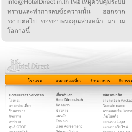
info@HotelDirect.in.th เพื่อให้ผู้ควบคุมระบบ
ทราบและทำการลบข้อความนั้น ออกจาก
ระบบต่อไป ขอขอบพระคุณล่วงหน้า มา ณ
โอกาสนี้
โรงแรม
แหล่งท่องเที่ยว
ร้านอาหาร
กิจกรร
สมาชิก
|
เกี่ยวกับเรา
|
ติดต่อเรา
|
แผนผัง
|
ข่าวสาร
|
User A
HotelDirect Services
เกี่ยวกับเรา
สมัครสมาชิก
HotelDirect.in.th
โรงแรม
รายละเอียด Packa
ติดต่อเรา
แหล่งท่องเที่ยว
Domain name
ข่าวสาร
ร้านอาหาร
ตรวจสอบชื่อ Dom
แผนผัง
กิจกรรม
เว็บโฮสติ้ง
โฆษณา
เทศกาล
ออกแบบ Logo
User Agreement
ศูนย์ OTOP
ออกแบบเว็บไซต์
Privacy Policy