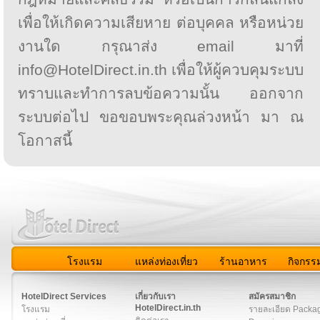
เพื่อให้เกิดความเสียหาย ต่อบุคคล หรือหน่วย
งานใด กรุณาส่ง email มาที่
info@HotelDirect.in.th เพื่อให้ผู้ควบคุมระบบ
ทราบและทำการลบข้อความนั้น ออกจาก
ระบบต่อไป ขอขอบพระคุณล่วงหน้า มา ณ
โอกาสนี้
โรงแรม
แหล่งท่องเที่ยว
ร้านอาหาร
กิจกรร
สมาชิก
|
เกี่ยวกับเรา
|
ติดต่อเรา
|
แผนผัง
|
ข่าวสาร
|
User A
HotelDirect Services
เกี่ยวกับเรา
สมัครสมาชิก
HotelDirect.in.th
โรงแรม
รายละเอียด Packa