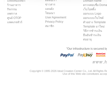
ติดต่อเรา
แหล่งท่องเที่ยว
Domain name
ข่าวสาร
ร้านอาหาร
ตรวจสอบชื่อ Dom
แผนผัง
กิจกรรม
เว็บโฮสติ้ง
โฆษณา
เทศกาล
ออกแบบ Logo
User Agreement
ศูนย์ OTOP
ออกแบบเว็บไซต์
Privacy Policy
แพคเกจทัวร์
ตัวอย่าง Template
สมาชิก
Template มาใหม่
วิธีการชำระเงิน
ยืนยันชำระเงิน
ต่ออายุ
"Our infrastructure is secured 
Copyright © 1995-2026 Ideal Creation Center Co., Ltd. All Rights 
Use of this Web site constitutes accep