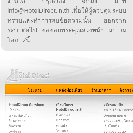
งานใด กรุณาส่ง email มาที่
info@HotelDirect.in.th เพื่อให้ผู้ควบคุมระบบ
ทราบและทำการลบข้อความนั้น ออกจาก
ระบบต่อไป ขอขอบพระคุณล่วงหน้า มา ณ
โอกาสนี้
โรงแรม
แหล่งท่องเที่ยว
ร้านอาหาร
กิจกรร
สมาชิก
|
เกี่ยวกับเรา
|
ติดต่อเรา
|
แผนผัง
|
ข่าวสาร
|
User A
HotelDirect Services
เกี่ยวกับเรา
สมัครสมาชิก
HotelDirect.in.th
โรงแรม
รายละเอียด Packa
ติดต่อเรา
แหล่งท่องเที่ยว
Domain name
ข่าวสาร
ร้านอาหาร
ตรวจสอบชื่อ Dom
แผนผัง
กิจกรรม
เว็บโฮสติ้ง
โฆษณา
เทศกาล
ออกแบบ Logo