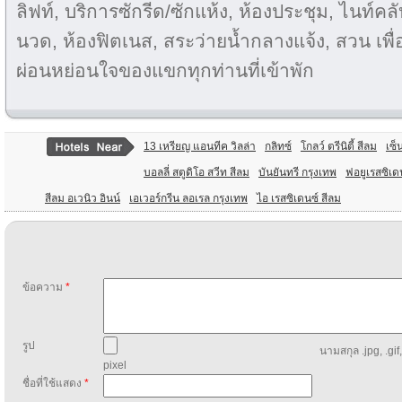
ลิฟท์, บริการซักรีด/ซักแห้ง, ห้องประชุม, ไนท์คล
นวด, ห้องฟิตเนส, สระว่ายน้ำกลางแจ้ง, สวน เพ
ผ่อนหย่อนใจของแขกทุกท่านที่เข้าพัก
13 เหรียญ แอนทีค วิลล่า
กลิทซ์
โกลว์ ตรีนิตี้ สีลม
เซ็
บอลลี่ สตูดิโอ สวีท สีลม
บันยันทรี กรุงเทพ
ฟอยูเรสซิเด
สีลม อเวนิว อินน์
เอเวอร์กรีน ลอเรล กรุงเทพ
ไอ เรสซิเดนซ์ สีลม
ข้อความ
*
รูป
นามสกุล .jpg, .gif
pixel
ชื่อที่ใช้แสดง
*