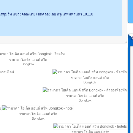
นนสุขุมวิท แขวงคลองเตย เขตคลองเตย กรุงเทพมหานคร 10110
ส
รามาดา โฮเต็ล แอนด์ สวีท
Bongkok
รามาดา โฮเต็ล แอนด์ สวีท
Bongkok
รามาดา โฮเต็ล แอนด์ สวีท
Bongkok
รามาดา โฮเต็ล แอนด์ สวีท
Bongkok
รามาดา โฮเต็ล แอนด์ สวีท