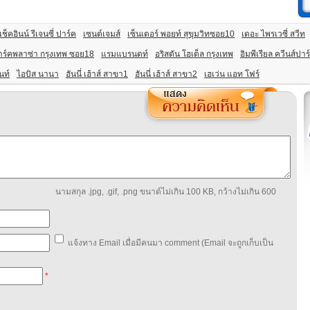
เช็คอินน์ รีเจนซี่ ปาร์ค
เซนต์เจมส์
เซ็นเตอร์ พอยท์ สุขุมวิทซอย10
เดอะ ไพรเวซี่ สวีท
าร์คพลาซ่า กรุงเทพ ซอย18
แรมแบรนดท์
อริสตัน โฮเต็ล กรุงเทพ
อิมพีเรียล ควีนส์ปาร
นท์
ไอบิส นานา
ฮันนี่ เฮ้าส์ สาขา1
ฮันนี่ เฮ้าส์ สาขา2
เฮเว่น แอท โฟร์
นามสกุล .jpg, .gif, .png ขนาด์ไม่เกิน 100 KB, กว้างไม่เกิน 600
แจ้งทาง Email เมื่อมีคนมา comment (Email จะถูกเก็บเป็น
*