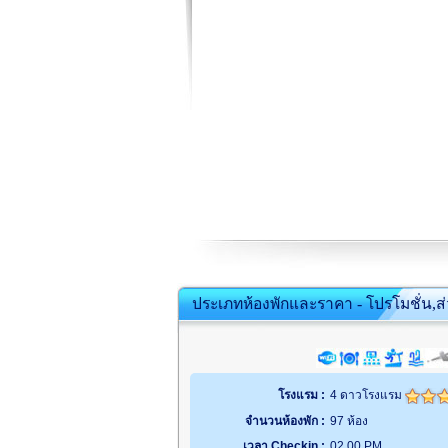
ประเภทห้องพักและราคา - โปรโมชั่น,ส
โรงแรม :
4 ดาวโรงแรม
จำนวนห้องพัก :
97 ห้อง
เวลา Checkin :
02.00 PM