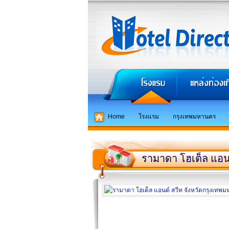
Home
โรงแรม
กรุงเทพมหานคร
รามาดา โฮเต็ล แอนด