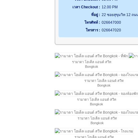
เวลา Checkout :
12.00 PM
ที่อยู่ :
22 ซอยสุขุมวิท 12 ถ
โทรศัพท์ :
026647000
โทรสาร :
026647020
รามาดา โฮเต็ล แอนด์ สวีท
Bongkok
รามาดา โฮเต็ล แอนด์ สวีท
Bongkok
รามาดา โฮเต็ล แอนด์ สวีท
Bongkok
รามาดา โฮเต็ล แอนด์ สวีท
Bongkok
รามาดา โฮเต็ล แอนด์ สวีท