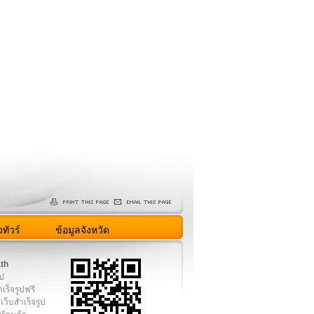
ทัวร์
ข้อมูลจังหวัด
.th
ูป
เร็จรูปฟรี
เว็บสำเร็จรูป