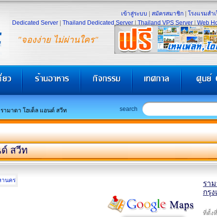
เข้าสู่ระบบ
|
สมัครสมาชิก
|
โรงแรมสำเร
Dedicated Server
|
Thailand Dedicated Server
|
Thailand VPS Server
|
Web Ho
"จองง่าย ไม่ผ่านใคร"
search
รามาดา โฮเต็ล แอนด์ สวีท
์ สวีท
รามา
กรุ
ที่ตั